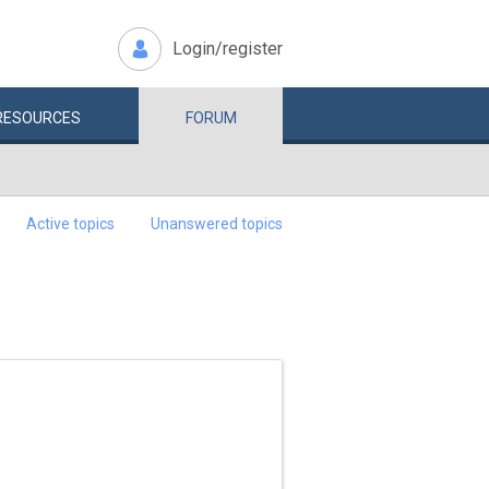
Login/register
RESOURCES
FORUM
Active topics
Unanswered topics