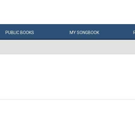
PUBLIC
BOOKS
MY
SONG
BOOK