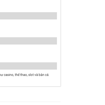
ư casino, thể thao, slot và bắn cá.