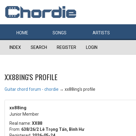
HOME
SONGS
ARTISTS
INDEX
SEARCH
REGISTER
LOGIN
XX88ING'S PROFILE
Guitar chord forum - chordie
→
xx88ing's profile
xx88ing
Junior Member
Real name:
XX88
From:
638/26/2 Lê Trọng Tấn, Bình Hư
Registered:
2026-05-24