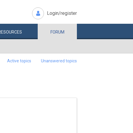
Login/register
RESOURCES
FORUM
Active topics
Unanswered topics