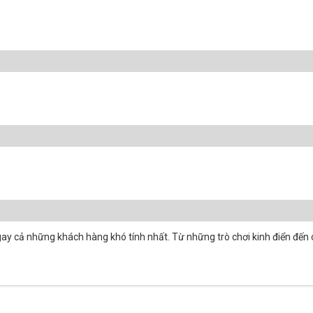
ngay cả những khách hàng khó tính nhất. Từ những trò chơi kinh điển đến