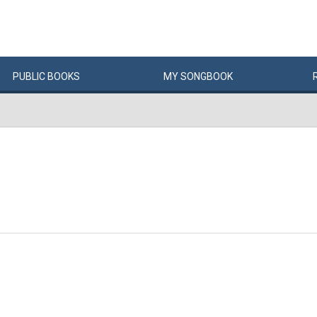
PUBLIC
BOOKS
MY
SONG
BOOK