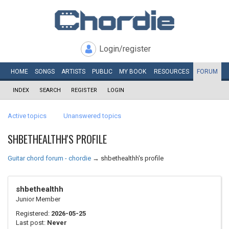
Login/register
HOME
SONGS
ARTISTS
PUBLIC
MY
BOOK
RESOURCES
FORUM
INDEX
SEARCH
REGISTER
LOGIN
Active topics
Unanswered topics
SHBETHEALTHH'S PROFILE
Guitar chord forum - chordie
→
shbethealthh's profile
shbethealthh
Junior Member
Registered:
2026-05-25
Last post:
Never