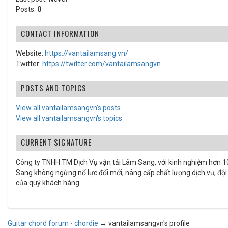
Posts:
0
CONTACT INFORMATION
Website:
https://vantailamsang.vn/
Twitter:
https://twitter.com/vantailamsangvn
POSTS AND TOPICS
View all vantailamsangvn's posts
View all vantailamsangvn's topics
CURRENT SIGNATURE
Công ty TNHH TM Dịch Vụ vận tải Lâm Sang, với kinh nghiệm hơn 10 
Sang không ngừng nổ lực đổi mới, nâng cấp chất lượng dịch vụ, độ
của quý khách hàng.
Guitar chord forum - chordie
→
vantailamsangvn's profile