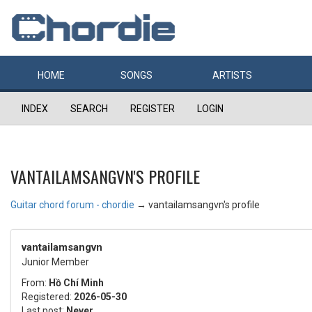
HOME
SONGS
ARTISTS
INDEX
SEARCH
REGISTER
LOGIN
VANTAILAMSANGVN'S PROFILE
Guitar chord forum - chordie
→
vantailamsangvn's profile
vantailamsangvn
Junior Member
From:
Hồ Chí Minh
Registered:
2026-05-30
Last post:
Never