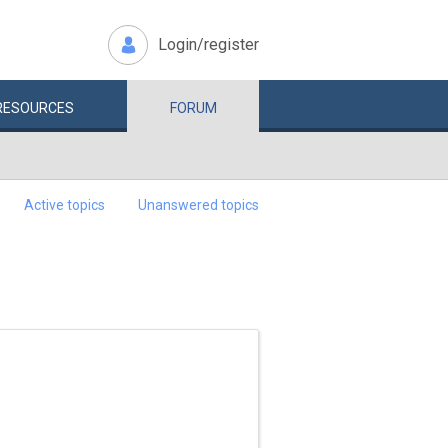
Login/register
RESOURCES
FORUM
Active topics
Unanswered topics