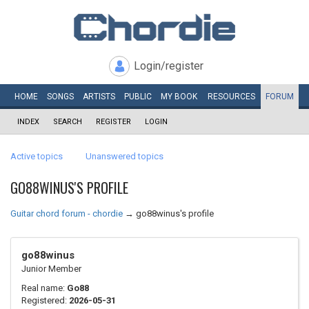
Login/register
HOME
SONGS
ARTISTS
PUBLIC
MY
BOOK
RESOURCES
FORUM
INDEX
SEARCH
REGISTER
LOGIN
Active topics
Unanswered topics
GO88WINUS'S PROFILE
Guitar chord forum - chordie
→
go88winus's profile
go88winus
Junior Member
Real name:
Go88
Registered:
2026-05-31