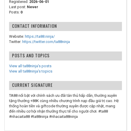
Registered:
2026-06-01
Last post:
Never
Posts:
0
CONTACT INFORMATION
Website:
https://ta88.ninja/
Twitter:
https://twitter.com/ta88ninja
POSTS AND TOPICS
View all ta88ninja's posts
View all ta88ninja's topics
CURRENT SIGNATURE
TA88 nổi bật với chính sách ưu đãi tân thủ hấp dẫn, thường xuyên
tặng thưởng +88K cùng nhiều chương trình nạp đầu giá trị cao. Hệ
thống hoàn tiền và giftcode thường xuyên được cập nhật, mang
đến nhiều cơ hội nhận thưởng thực tế cho người chơi. #ta88
#nhacaita88 #ta88ninja #nhacaita88ninja