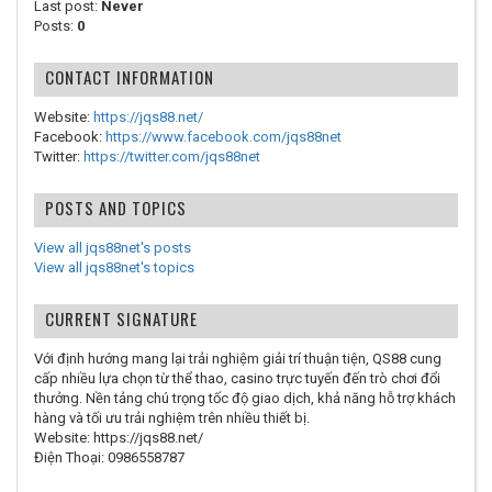
Last post:
Never
Posts:
0
CONTACT INFORMATION
Website:
https://jqs88.net/
Facebook:
https://www.facebook.com/jqs88net
Twitter:
https://twitter.com/jqs88net
POSTS AND TOPICS
View all jqs88net's posts
View all jqs88net's topics
CURRENT SIGNATURE
Với định hướng mang lại trải nghiệm giải trí thuận tiện, QS88 cung
cấp nhiều lựa chọn từ thể thao, casino trực tuyến đến trò chơi đổi
thưởng. Nền tảng chú trọng tốc độ giao dịch, khả năng hỗ trợ khách
hàng và tối ưu trải nghiệm trên nhiều thiết bị.
Website: https://jqs88.net/
Điện Thoại: 0986558787