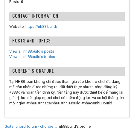
Posts:
0
CONTACT INFORMATION
Website:
https://nh88.build/
POSTS AND TOPICS
View all nh88build's posts
View all nh88build's topics
CURRENT SIGNATURE
Tại NH88, bạn không chỉ được tham gia vào kho trò chơi đa dạng
mà còn nhận được những ưu đãi thiết thực như thưởng đăng ký
+888K và hoàn tiền định kỳ. Nền tảng này được thiết kế để mang lại
giá trị thực tế, giúp người chơi có thêm động lực và cơ hội thắng lớn
mỗi ngày. #nh88 #nhacainh88 #nh88build #nhacainh88build
Guitar chord forum - chordie
→
nh88build's profile