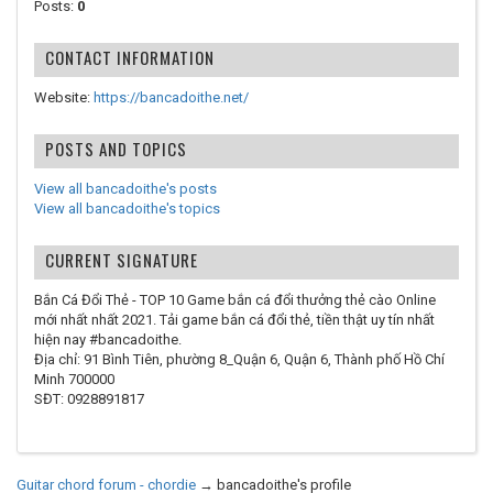
Posts:
0
CONTACT INFORMATION
Website:
https://bancadoithe.net/
POSTS AND TOPICS
View all bancadoithe's posts
View all bancadoithe's topics
CURRENT SIGNATURE
Bắn Cá Đổi Thẻ - TOP 10 Game bắn cá đổi thưởng thẻ cào Online
mới nhất nhất 2021. Tải game bắn cá đổi thẻ, tiền thật uy tín nhất
hiện nay #bancadoithe.
Địa chỉ: 91 Bình Tiên, phường 8_Quận 6, Quận 6, Thành phố Hồ Chí
Minh 700000
SĐT: 0928891817
Guitar chord forum - chordie
→
bancadoithe's profile