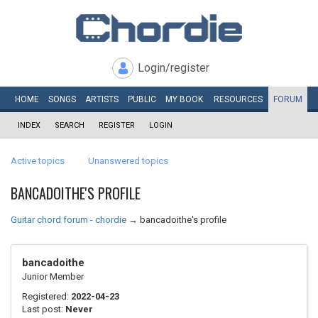
Login/register
HOME
SONGS
ARTISTS
PUBLIC
MY
BOOK
RESOURCES
FORUM
INDEX
SEARCH
REGISTER
LOGIN
Active topics
Unanswered topics
BANCADOITHE'S PROFILE
Guitar chord forum - chordie
→
bancadoithe's profile
bancadoithe
Junior Member
Registered:
2022-04-23
Last post:
Never