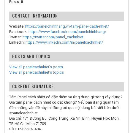
Posts:
0
CONTACT INFORMATION
Website:
https://panelchinhhang.vn/tam-panel-cach-nhiet/
Facebook:
https://www.facebook.com/panelchinhhang/
Twitter:
https://twitter.com/panel_cachnhiet
LinkedIn:
https://www.linkedin.com/in/panelcachnhiet/
POSTS AND TOPICS
View all panelcachnhiet's posts
View all panelcachnhiet's topics
CURRENT SIGNATURE
Tấm Panel cách nhiệt có đặc điểm và ứng dụng gì trong xây dựng?
Giá tấm panel cách nhiệt có đắt không? Nếu bạn đang quan tâm
đến những vấn đề này thì đừng bỏ qua nội dung bài viết bên dưới
#panelcachnhiet.
Địa chỉ: 171 Đường Bùi Công Trừng, Xã Nhị Bình, Huyện Hóc Môn,
TP. Hồ Chí Minh 71709
SĐT: 0986.282.484