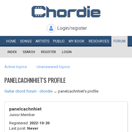
Login/register
HOME
SONGS
ARTISTS
PUBLIC
MY
BOOK
RESOURCES
FORUM
INDEX
SEARCH
REGISTER
LOGIN
Active topics
Unanswered topics
PANELCACHNHIET'S PROFILE
Guitar chord forum - chordie
→
panelcachnhiet's profile
panelcachnhiet
Junior Member
Registered:
2022-10-20
Last post:
Never