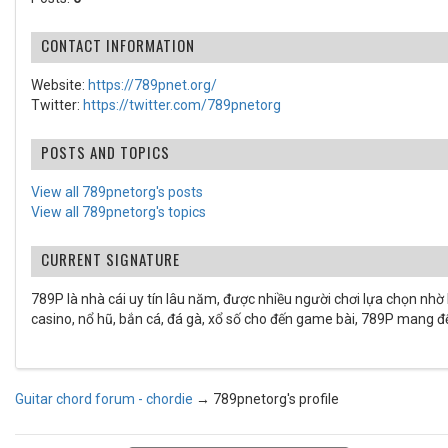
CONTACT INFORMATION
Website:
https://789pnet.org/
Twitter:
https://twitter.com/789pnetorg
POSTS AND TOPICS
View all 789pnetorg's posts
View all 789pnetorg's topics
CURRENT SIGNATURE
789P là nhà cái uy tín lâu năm, được nhiều người chơi lựa chọn nhờ
casino, nổ hũ, bắn cá, đá gà, xổ số cho đến game bài, 789P mang 
Guitar chord forum - chordie
→
789pnetorg's profile