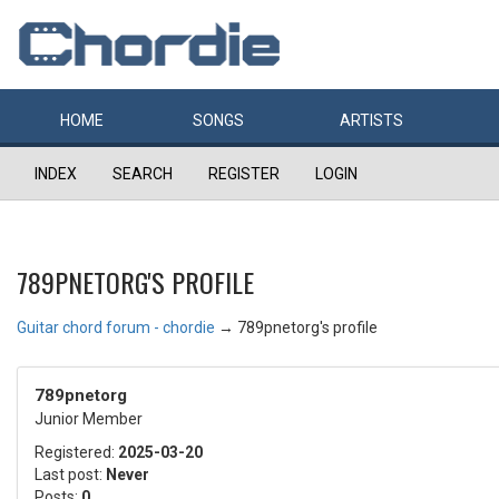
HOME
SONGS
ARTISTS
INDEX
SEARCH
REGISTER
LOGIN
789PNETORG'S PROFILE
Guitar chord forum - chordie
→
789pnetorg's profile
789pnetorg
Junior Member
Registered:
2025-03-20
Last post:
Never
Posts:
0