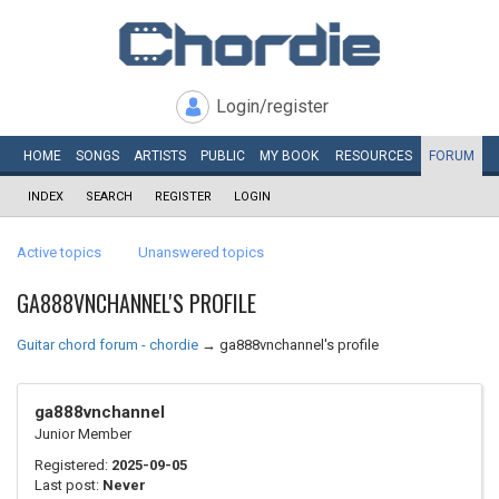
Login/register
HOME
SONGS
ARTISTS
PUBLIC
MY
BOOK
RESOURCES
FORUM
INDEX
SEARCH
REGISTER
LOGIN
Active topics
Unanswered topics
GA888VNCHANNEL'S PROFILE
Guitar chord forum - chordie
→
ga888vnchannel's profile
ga888vnchannel
Junior Member
Registered:
2025-09-05
Last post:
Never