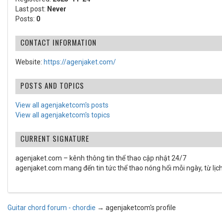
Last post:
Never
Posts:
0
CONTACT INFORMATION
Website:
https://agenjaket.com/
POSTS AND TOPICS
View all agenjaketcom's posts
View all agenjaketcom's topics
CURRENT SIGNATURE
agenjaket.com – kênh thông tin thể thao cập nhật 24/7
agenjaket.com mang đến tin tức thể thao nóng hổi mỗi ngày, từ lịch
Guitar chord forum - chordie
→
agenjaketcom's profile