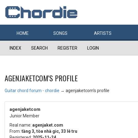
HOME
SONGS
ARTISTS
INDEX
SEARCH
REGISTER
LOGIN
AGENJAKETCOM'S PROFILE
Guitar chord forum - chordie
→
agenjaketcom's profile
agenjaketcom
Junior Member
Real name:
agenjaket.com
From:
tầng 3, tòa nhà gic, 33 lê tru
Registered:
2025-11-24