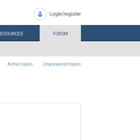
Login/register
RESOURCES
FORUM
Active topics
Unanswered topics