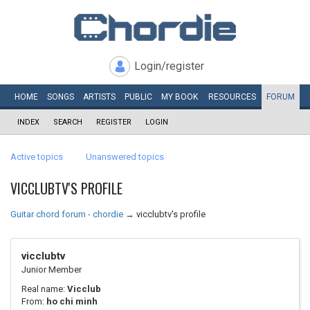
Login/register
HOME
SONGS
ARTISTS
PUBLIC
MY
BOOK
RESOURCES
FORUM
INDEX
SEARCH
REGISTER
LOGIN
Active topics
Unanswered topics
VICCLUBTV'S PROFILE
Guitar chord forum - chordie
→
vicclubtv's profile
vicclubtv
Junior Member
Real name:
Vicclub
From:
ho chi minh