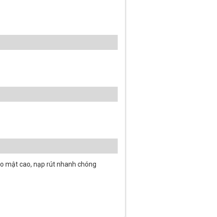
bảo mật cao, nạp rút nhanh chóng