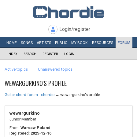
Login/register
HOME
SONGS
ARTISTS
PUBLIC
MY
BOOK
RESOURCES
FORUM
INDEX
SEARCH
REGISTER
LOGIN
Active topics
Unanswered topics
WEWARGURKINO'S PROFILE
Guitar chord forum - chordie
→
wewargurkino's profile
wewargurkino
Junior Member
From:
Warsaw Poland
Registered:
2025-12-16