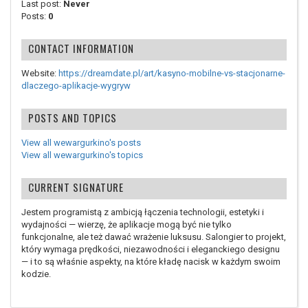
Last post:
Never
Posts:
0
CONTACT INFORMATION
Website:
https://dreamdate.pl/art/kasyno-mobilne-vs-stacjonarne-
dlaczego-aplikacje-wygryw
POSTS AND TOPICS
View all wewargurkino's posts
View all wewargurkino's topics
CURRENT SIGNATURE
Jestem programistą z ambicją łączenia technologii, estetyki i
wydajności — wierzę, że aplikacje mogą być nie tylko
funkcjonalne, ale też dawać wrażenie luksusu. Salongier to projekt,
który wymaga prędkości, niezawodności i eleganckiego designu
— i to są właśnie aspekty, na które kładę nacisk w każdym swoim
kodzie.