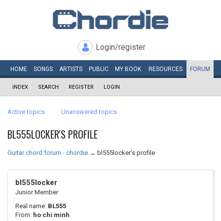
Login/register
HOME
SONGS
ARTISTS
PUBLIC
MY
BOOK
RESOURCES
FORUM
INDEX
SEARCH
REGISTER
LOGIN
Active topics
Unanswered topics
BL555LOCKER'S PROFILE
Guitar chord forum - chordie
→
bl555locker's profile
bl555locker
Junior Member
Real name:
BL555
From:
ho chi minh