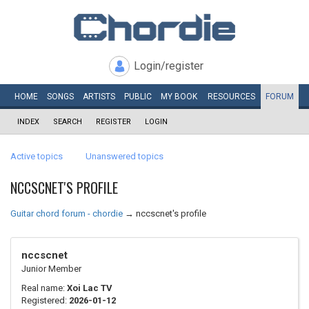
Login/register
HOME
SONGS
ARTISTS
PUBLIC
MY
BOOK
RESOURCES
FORUM
INDEX
SEARCH
REGISTER
LOGIN
Active topics
Unanswered topics
NCCSCNET'S PROFILE
Guitar chord forum - chordie
→
nccscnet's profile
nccscnet
Junior Member
Real name:
Xoi Lac TV
Registered:
2026-01-12