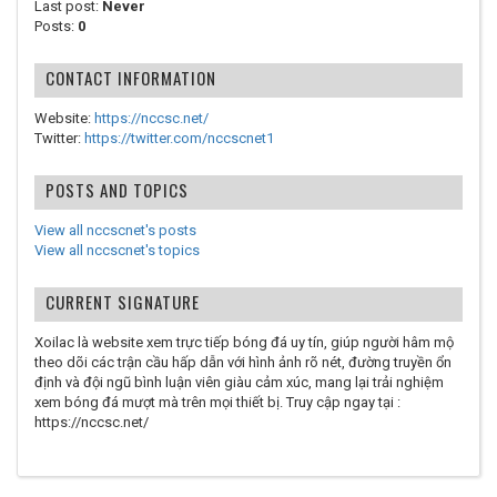
Last post:
Never
Posts:
0
CONTACT INFORMATION
Website:
https://nccsc.net/
Twitter:
https://twitter.com/nccscnet1
POSTS AND TOPICS
View all nccscnet's posts
View all nccscnet's topics
CURRENT SIGNATURE
Xoilac là website xem trực tiếp bóng đá uy tín, giúp người hâm mộ
theo dõi các trận cầu hấp dẫn với hình ảnh rõ nét, đường truyền ổn
định và đội ngũ bình luận viên giàu cảm xúc, mang lại trải nghiệm
xem bóng đá mượt mà trên mọi thiết bị. Truy cập ngay tại :
https://nccsc.net/