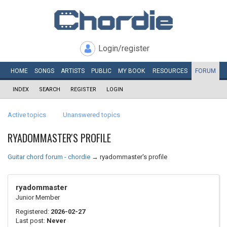
Login/register
HOME
SONGS
ARTISTS
PUBLIC
MY
BOOK
RESOURCES
FORUM
INDEX
SEARCH
REGISTER
LOGIN
Active topics
Unanswered topics
RYADOMMASTER'S PROFILE
Guitar chord forum - chordie
→
ryadommaster's profile
ryadommaster
Junior Member
Registered:
2026-02-27
Last post:
Never