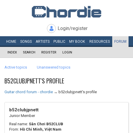
Login/register
HOME
SONGS
ARTISTS
PUBLIC
MY
BOOK
RESOURCES
FORUM
INDEX
SEARCH
REGISTER
LOGIN
Active topics
Unanswered topics
B52CLUBJPNETT'S PROFILE
Guitar chord forum - chordie
→
b52clubjpnett's profile
b52clubjpnett
Junior Member
Real name:
Sân Chơi B52CLUB
From:
Hồ Chí Minh, Việt Nam