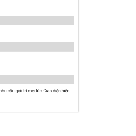
hu cầu giải trí mọi lúc. Giao diện hiện