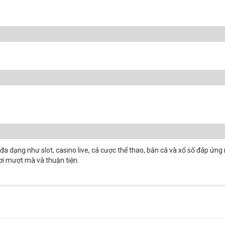
đa dạng như slot, casino live, cá cược thể thao, bắn cá và xổ số đáp ứng n
hơi mượt mà và thuận tiện.