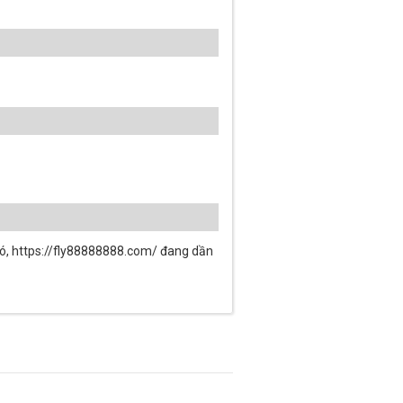
đó, https://fly88888888.com/ đang dần