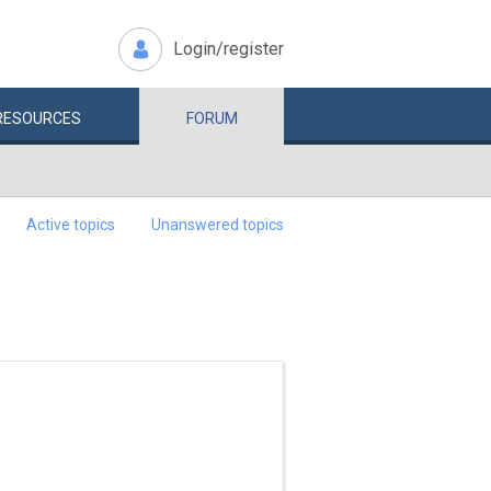
Login/register
RESOURCES
FORUM
Active topics
Unanswered topics