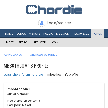
Login/register
HOME
SONGS
ARTISTS
PUBLIC
MY
BOOK
RESOURCES
FORUM
INDEX
SEARCH
REGISTER
LOGIN
Active topics
Unanswered topics
MB66THCOM1'S PROFILE
Guitar chord forum - chordie
→
mb66thcom1's profile
mb66thcom1
Junior Member
Registered:
2026-03-10
Last post:
Never