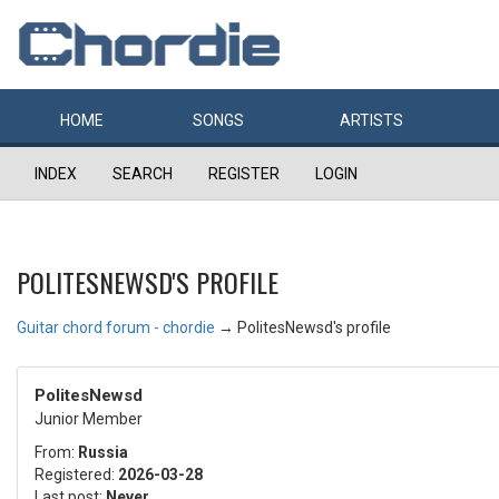
HOME
SONGS
ARTISTS
INDEX
SEARCH
REGISTER
LOGIN
POLITESNEWSD'S PROFILE
Guitar chord forum - chordie
→
PolitesNewsd's profile
PolitesNewsd
Junior Member
From:
Russia
Registered:
2026-03-28
Last post:
Never