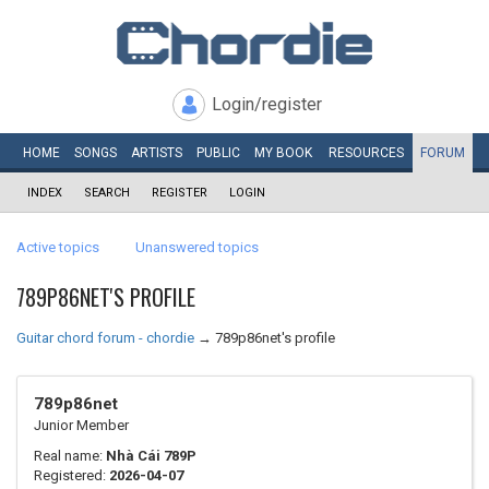
Login/register
HOME
SONGS
ARTISTS
PUBLIC
MY
BOOK
RESOURCES
FORUM
INDEX
SEARCH
REGISTER
LOGIN
Active topics
Unanswered topics
789P86NET'S PROFILE
Guitar chord forum - chordie
→
789p86net's profile
789p86net
Junior Member
Real name:
Nhà Cái 789P
Registered:
2026-04-07