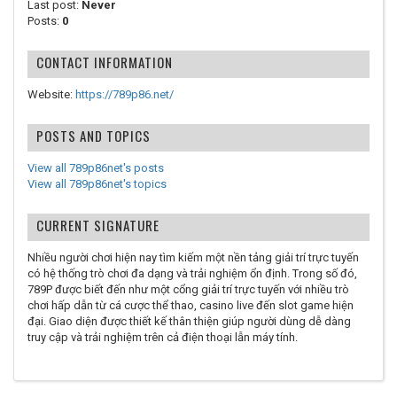
Last post:
Never
Posts:
0
CONTACT INFORMATION
Website:
https://789p86.net/
POSTS AND TOPICS
View all 789p86net's posts
View all 789p86net's topics
CURRENT SIGNATURE
Nhiều người chơi hiện nay tìm kiếm một nền tảng giải trí trực tuyến
có hệ thống trò chơi đa dạng và trải nghiệm ổn định. Trong số đó,
789P được biết đến như một cổng giải trí trực tuyến với nhiều trò
chơi hấp dẫn từ cá cược thể thao, casino live đến slot game hiện
đại. Giao diện được thiết kế thân thiện giúp người dùng dễ dàng
truy cập và trải nghiệm trên cả điện thoại lẫn máy tính.