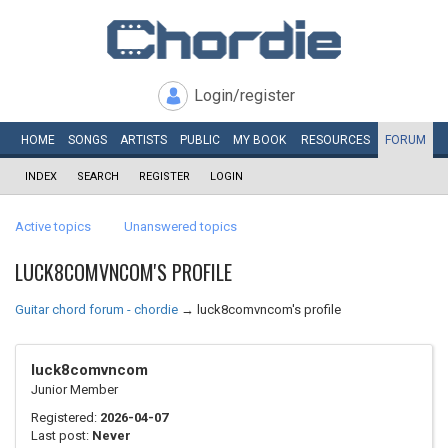
Login/register
HOME
SONGS
ARTISTS
PUBLIC
MY
BOOK
RESOURCES
FORUM
INDEX
SEARCH
REGISTER
LOGIN
Active topics
Unanswered topics
LUCK8COMVNCOM'S PROFILE
Guitar chord forum - chordie
→
luck8comvncom's profile
luck8comvncom
Junior Member
Registered:
2026-04-07
Last post:
Never