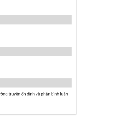
ường truyền ổn định và phần bình luận