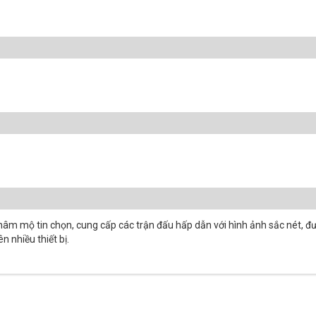
âm mộ tin chọn, cung cấp các trận đấu hấp dẫn với hình ảnh sắc nét, đ
 nhiều thiết bị.