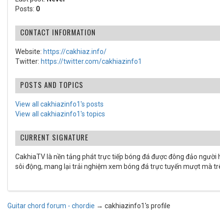
Posts:
0
CONTACT INFORMATION
Website:
https://cakhiaz.info/
Twitter:
https://twitter.com/cakhiazinfo1
POSTS AND TOPICS
View all cakhiazinfo1's posts
View all cakhiazinfo1's topics
CURRENT SIGNATURE
CakhiaTV là nền tảng phát trực tiếp bóng đá được đông đảo người h
sôi động, mang lại trải nghiệm xem bóng đá trực tuyến mượt mà trên
Guitar chord forum - chordie
→
cakhiazinfo1's profile