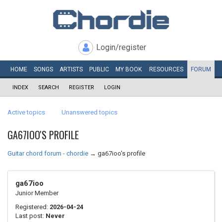
Login/register
HOME
SONGS
ARTISTS
PUBLIC
MY
BOOK
RESOURCES
FORUM
INDEX
SEARCH
REGISTER
LOGIN
Active topics
Unanswered topics
GA67IOO'S PROFILE
Guitar chord forum - chordie
→
ga67ioo's profile
ga67ioo
Junior Member
Registered:
2026-04-24
Last post:
Never