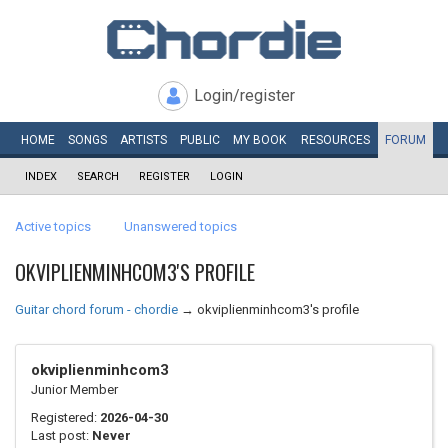
Login/register
HOME
SONGS
ARTISTS
PUBLIC
MY
BOOK
RESOURCES
FORUM
INDEX
SEARCH
REGISTER
LOGIN
Active topics
Unanswered topics
OKVIPLIENMINHCOM3'S PROFILE
Guitar chord forum - chordie
→
okviplienminhcom3's profile
okviplienminhcom3
Junior Member
Registered:
2026-04-30
Last post:
Never