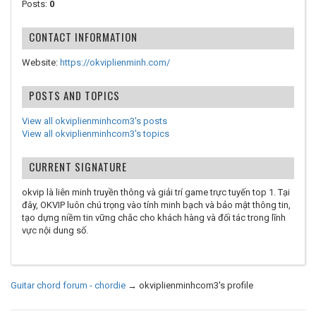
Posts:
0
CONTACT INFORMATION
Website:
https://okviplienminh.com/
POSTS AND TOPICS
View all okviplienminhcom3's posts
View all okviplienminhcom3's topics
CURRENT SIGNATURE
okvip là liên minh truyền thông và giải trí game trực tuyến top 1. Tại
đây, OKVIP luôn chú trọng vào tính minh bạch và bảo mật thông tin,
tạo dựng niềm tin vững chắc cho khách hàng và đối tác trong lĩnh
vực nội dung số.
Guitar chord forum - chordie
→
okviplienminhcom3's profile