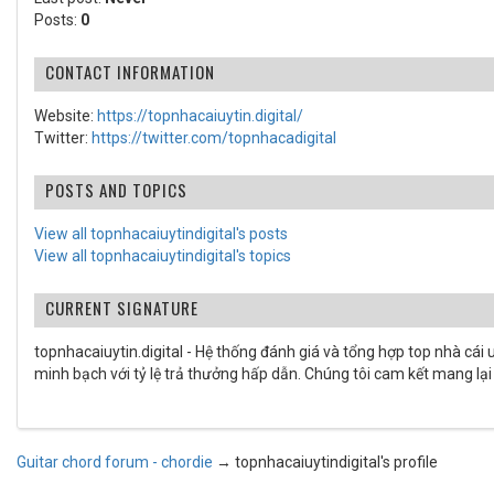
Posts:
0
CONTACT INFORMATION
Website:
https://topnhacaiuytin.digital/
Twitter:
https://twitter.com/topnhacadigital
POSTS AND TOPICS
View all topnhacaiuytindigital's posts
View all topnhacaiuytindigital's topics
CURRENT SIGNATURE
topnhacaiuytin.digital - Hệ thống đánh giá và tổng hợp top nhà cái 
minh bạch với tỷ lệ trả thưởng hấp dẫn. Chúng tôi cam kết mang lạ
Guitar chord forum - chordie
→
topnhacaiuytindigital's profile