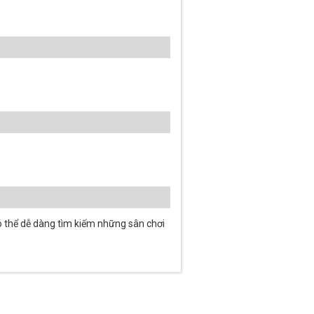
 có thể dễ dàng tìm kiếm những sân chơi