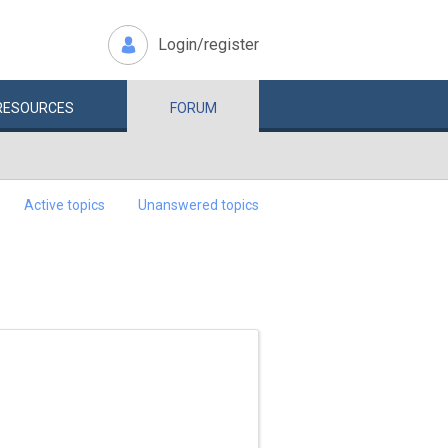
Login/register
RESOURCES
FORUM
Active topics
Unanswered topics