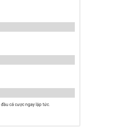
t đầu cá cược ngay lập tức.