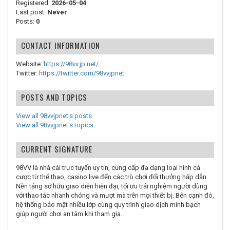
Registered:
2026-05-04
Last post:
Never
Posts:
0
CONTACT INFORMATION
Website:
https://98vv.jp.net/
Twitter:
https://twitter.com/98vvjpnet
POSTS AND TOPICS
View all 98vvjpnet's posts
View all 98vvjpnet's topics
CURRENT SIGNATURE
98VV là nhà cái trực tuyến uy tín, cung cấp đa dạng loại hình cá
cược từ thể thao, casino live đến các trò chơi đổi thưởng hấp dẫn.
Nền tảng sở hữu giao diện hiện đại, tối ưu trải nghiệm người dùng
với thao tác nhanh chóng và mượt mà trên mọi thiết bị. Bên cạnh đó,
hệ thống bảo mật nhiều lớp cùng quy trình giao dịch minh bạch
giúp người chơi an tâm khi tham gia.