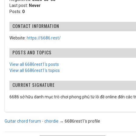
Last post:
Never
Posts:
0
CONTACT INFORMATION
Website:
https://6686.rest/
POSTS AND TOPICS
View all 6686rest1's posts
View all 6686rest1's topics
CURRENT SIGNATURE
6686 sở hữu danh mục trò chơi phong phú từ lô đề online đến các trậ
Guitar chord forum - chordie
→
6686rest1's profile