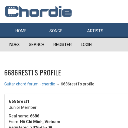
HOME
SONGS
ARTISTS
INDEX
SEARCH
REGISTER
LOGIN
6686REST1'S PROFILE
Guitar chord forum - chordie
→
6686rest1's profile
6686rest1
Junior Member
Real name:
6686
From:
Hồ Chí Minh, Vietnam
Registered:
2026-05-08