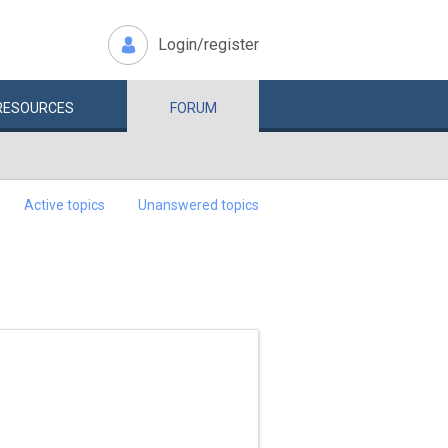
Login/register
RESOURCES
FORUM
Active topics
Unanswered topics