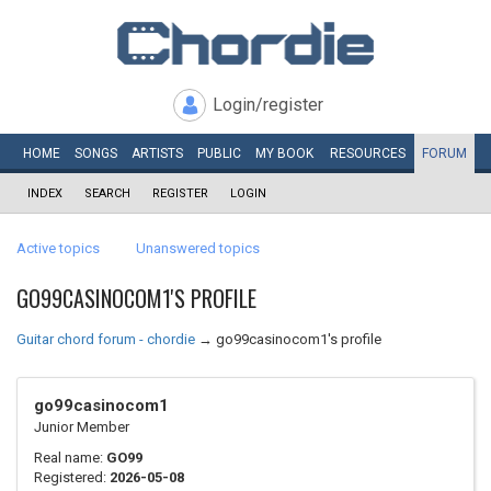
Login/register
HOME
SONGS
ARTISTS
PUBLIC
MY
BOOK
RESOURCES
FORUM
INDEX
SEARCH
REGISTER
LOGIN
Active topics
Unanswered topics
GO99CASINOCOM1'S PROFILE
Guitar chord forum - chordie
→
go99casinocom1's profile
go99casinocom1
Junior Member
Real name:
GO99
Registered:
2026-05-08