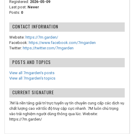
Registered:
2026-05-09
Last post:
Never
Posts:
0
CONTACT INFORMATION
Website:
https://7m.garden/
Facebook:
https://www.facebook.com/7mgarden
Twitter:
https://twitter.com/7mgarden
POSTS AND TOPICS
View all 7mgarden's posts
View all 7mgarden's topics
CURRENT SIGNATURE
7M là nền tảng giải trí trực tuyến uy tín chuyên cung cấp các dịch vụ
chất lượng cao với tốc độ truy cập cực nhanh. 7M luôn chú trọng
vào trải nghiệm người dùng thông qua lúc. Website:
https://7m.garden/