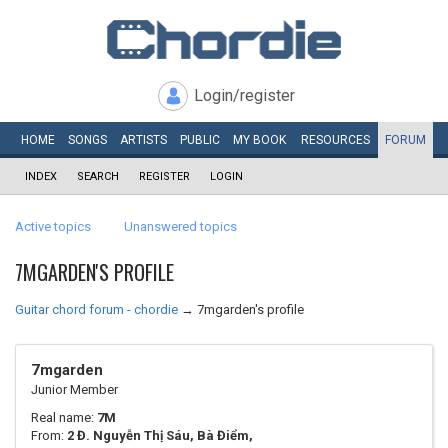
Login/register
HOME
SONGS
ARTISTS
PUBLIC
MY
BOOK
RESOURCES
FORUM
INDEX
SEARCH
REGISTER
LOGIN
Active topics
Unanswered topics
7MGARDEN'S PROFILE
Guitar chord forum - chordie
→
7mgarden's profile
7mgarden
Junior Member
Real name:
7M
From:
2 Đ. Nguyễn Thị Sáu, Bà Điểm,