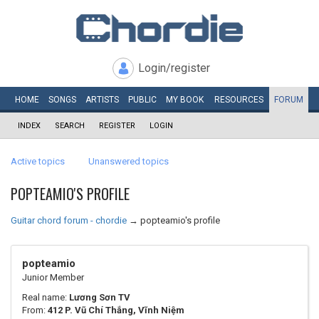
Login/register
HOME
SONGS
ARTISTS
PUBLIC
MY
BOOK
RESOURCES
FORUM
INDEX
SEARCH
REGISTER
LOGIN
Active topics
Unanswered topics
POPTEAMIO'S PROFILE
Guitar chord forum - chordie
→
popteamio's profile
popteamio
Junior Member
Real name:
Lương Sơn TV
From:
412 P. Vũ Chí Thắng, Vĩnh Niệm