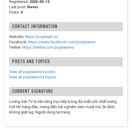
Registered:
2026-05-13
Last post:
Never
Posts:
0
CONTACT INFORMATION
Website:
https://popteam.io/
Facebook:
https://www.facebook.com/popteamio
Twitter:
https://twitter.com/popteamio
POSTS AND TOPICS
View all popteamio's posts
View all popteamio's topics
CURRENT SIGNATURE
Lương Sơn TV là nền tảng trực tiếp bóng đá miễn phí chất lượng
Full HD hàng đầu, mang đến trải nghiệm xem mượt mà, ổn định,
không giật lag. Người dùng tại trang