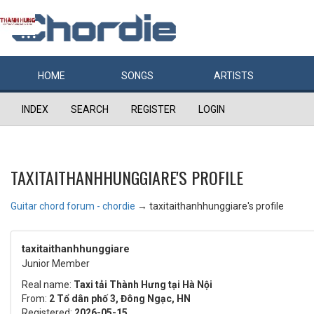
HOME
SONGS
ARTISTS
INDEX
SEARCH
REGISTER
LOGIN
TAXITAITHANHHUNGGIARE'S PROFILE
Guitar chord forum - chordie
→
taxitaithanhhunggiare's profile
taxitaithanhhunggiare
Junior Member
Real name:
Taxi tải Thành Hưng tại Hà Nội
From:
2 Tổ dân phố 3, Đông Ngạc, HN
Registered:
2026-05-15