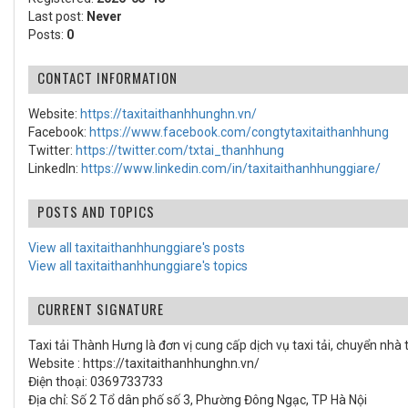
Last post:
Never
Posts:
0
CONTACT INFORMATION
Website:
https://taxitaithanhhunghn.vn/
Facebook:
https://www.facebook.com/congtytaxitaithanhhung
Twitter:
https://twitter.com/txtai_thanhhung
LinkedIn:
https://www.linkedin.com/in/taxitaithanhhunggiare/
POSTS AND TOPICS
View all taxitaithanhhunggiare's posts
View all taxitaithanhhunggiare's topics
CURRENT SIGNATURE
Taxi tải Thành Hưng là đơn vị cung cấp dịch vụ taxi tải, chuyển nhà
Website : https://taxitaithanhhunghn.vn/
Điện thoại: 0369733733
Địa chỉ: Số 2 Tổ dân phố số 3, Phường Đông Ngạc, TP Hà Nội