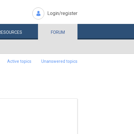
Login/register
RESOURCES
FORUM
Active topics
Unanswered topics