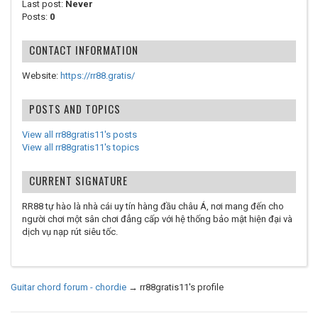
Last post:
Never
Posts:
0
CONTACT INFORMATION
Website:
https://rr88.gratis/
POSTS AND TOPICS
View all rr88gratis11's posts
View all rr88gratis11's topics
CURRENT SIGNATURE
RR88 tự hào là nhà cái uy tín hàng đầu châu Á, nơi mang đến cho
người chơi một sân chơi đẳng cấp với hệ thống bảo mật hiện đại và
dịch vụ nạp rút siêu tốc.
Guitar chord forum - chordie
→
rr88gratis11's profile