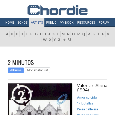
HOME
SONGS
ARTISTS
PUBLIC
MY
BOOK
RESOURCES
FORUM
A
B
C
D
E
F
G
H
I
J
K
L
M
N
O
P
Q
R
S
T
U
V
W
X
Y
Z
#
2 MINUTOS
Albums
Alphabetic list
Valentín Alsina
(1994)
Amor suicida
14 botellas
Pelea callejera