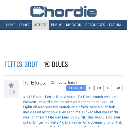
HOME
SONGS
ARTISTS
PUBLIC
MY
BOOK
RESOURCES
FORUM
FETTES BROT
- 1€-BLUES
1€-Blues
(Difficulty: hard)
CHORDS
E
F#
G
G#
3.0
# #1? Blues - Fettes Brot # Verse: F# E ich brauch echt kein
Biowein - er wird auch so platt was schert mich CO2 - er
f�hrt eh Rad was ich brauch ist einfach mehr als ich hab -
und das ist nicht so viel ey sach mal Dicker Alter weisst du
was ich mein 1 f�r den Euro Job 2 f�r das ALG 3 sind aller
guten Dinge mit Hartz 4 gibts keinen Chardonnay und ich hab