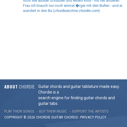
nicht viel ausser Schulden und einem Kind - mit ner anderen
Frau ich brauch nur noch einmal �rger mit den Bullen - und er
wandert in den Ba (
chordiearchive.chordie.com
)
ABOUT
CHORDIE
Guitar chords and guitar tablature made easy.
Chordie is a
search engine for finding guitar chords and
guitar tabs.
PLAY THEIR SONGS
BUY THEIR MUSIC
SUPPORT THE ARTISTS
COPYRIGHT © 2026 CHORDIE GUITAR
CHORDS
-
PRIVACY POLICY