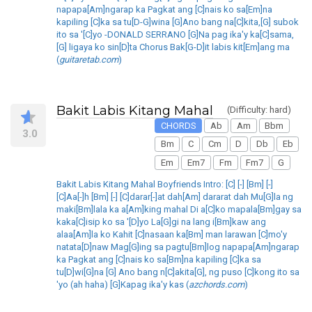
napapa[Am]ngarap ka Pagkat ang [C]nais ko sa[Em]na
kapiling [C]ka sa tu[D-G]wina [G]Ano bang na[C]kita,[G] subok
ito sa '[C]yo -DONALD SERRANO [G]Na pag ika'y ka[C]sama,
[G] ligaya ko sin[D]ta Chorus Bak[G-D]it labis kit[Em]ang ma
(
guitaretab.com
)
Bakit Labis Kitang Mahal
(Difficulty: hard)
CHORDS
Ab
Am
Bbm
3.0
Bm
C
Cm
D
Db
Eb
Em
Em7
Fm
Fm7
G
Bakit Labis Kitang Mahal Boyfriends Intro: [C] [-] [Bm] [-]
[C]Aa[-]h [Bm] [-] [C]darar[-]at dah[Am] dararat dah Mu[G]la ng
maki[Bm]lala ka a[Am]king mahal Di a[C]ko mapala[Bm]gay sa
kaka[C]isip ko sa '[D]yo La[G]gi na lang i[Bm]kaw ang
alaa[Am]la ko Kahit [C]nasaan ka[Bm] man larawan [C]mo'y
natata[D]naw Mag[G]ing sa pagtu[Bm]log napapa[Am]ngarap
ka Pagkat ang [C]nais ko sa[Bm]na kapiling [C]ka sa
tu[D]wi[G]na [G] Ano bang n[C]akita[G], ng puso [C]kong ito sa
'yo (ah haha) [G]Kapag ika'y kas (
azchords.com
)