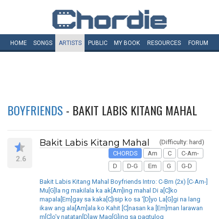
HOME
SONGS
ARTISTS
PUBLIC
MY
BOOK
RESOURCES
FORUM
BOYFRIENDS
- BAKIT LABIS KITANG MAHAL
Bakit Labis Kitang Mahal
(Difficulty: hard)
CHORDS
Am
C
C-Am-
2.6
D
D-G
Em
G
G-D
Bakit Labis Kitang Mahal Boyfriends Intro: C-Bm (2x) [C-Am-]
Mu[G]la ng makilala ka ak[Am]ing mahal Di a[C]ko
mapala[Em]gay sa kaka[C]isip ko sa '[D]yo La[G]gi na lang
ikaw ang ala[Am]ala ko Kahit [C]nasan ka [Em]man larawan
m[C]o'y natatan[D]aw Mag[G]ing sa pagtulog