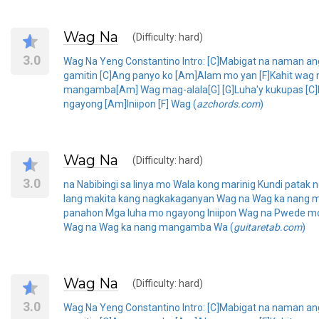
Wag Na
(Difficulty: hard)
3.0
Wag Na Yeng Constantino Intro: [C]Mabigat na naman ang 
gamitin [C]Ang panyo ko [Am]Alam mo yan [F]Kahit wag 
mangamba[Am] Wag mag-alala[G] [G]Luha'y kukupas [C]Ka
ngayong [Am]Iniipon [F] Wag (
azchords.com
)
Wag Na
(Difficulty: hard)
3.0
na Nabibingi sa linya mo Wala kong marinig Kundi patak
lang makita kang nagkakaganyan Wag na Wag ka nang ma
panahon Mga luha mo ngayong Iniipon Wag na Pwede mo
Wag na Wag ka nang mangamba Wa (
guitaretab.com
)
Wag Na
(Difficulty: hard)
3.0
Wag Na Yeng Constantino Intro: [C]Mabigat na naman ang 