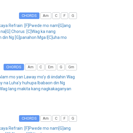
CHORDS
Am
C
F
G
nakaya Refrain: [F]Pwede mo nam[G]ang
 na[G] Chorus: [C]Wag ka nang
n din Ng [G]panahon Mga l[C]uha mo
CHORDS
Am
C
Em
G
Gm
 Alam mo yan Laway mo'y di iindahin Wag
 na Luha'y huhupa Ibabaon din Ng
 Wag lang makita kang nagkakaganyan
CHORDS
Am
C
F
G
nakaya Refrain: [F]Pwede mo nam[G]ang