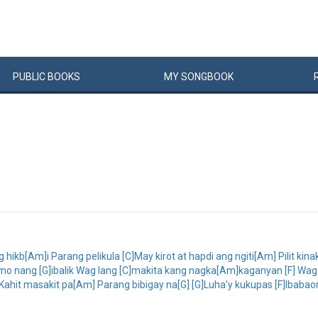
PUBLIC
BOOKS
MY
SONG
BOOK
hikb[Am]i Parang pelikula [C]May kirot at hapdi ang ngiti[Am] Pilit ki
mo nang [G]ibalik Wag lang [C]makita kang nagka[Am]kaganyan [F] Wag
hit masakit pa[Am] Parang bibigay na[G] [G]Luha'y kukupas [F]Ibabao