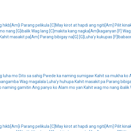
hikb[Am]i Parang pelikula [C]May kirot at hapdi ang ngiti[Am] Pilit ki
mo nang [G]ibalik Wag lang [C]makita kang nagka[Am]kaganyan [F] Wag
hit masakit pa[Am] Parang bibigay na[G] [G]Luha'y kukupas [F]Ibabao
 ng luha mo Dito sa sahig Pwede ka naming sumigaw Kahit sa mukha ko
ngamba Wag magalala Luha'y huhupa Kahit masakit pa Parang bibigay
 naming gamitin Ang panyo ko Alam mo yan Kahit wag mo nang ibalik
hikb[Am]i Parang pelikula [C]May kirot at hapdi ang ngiti[Am] Pilit ki