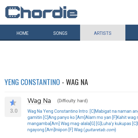
HOME
SONGS
ARTISTS
YENG CONSTANTINO
- WAG NA
Wag Na
(Difficulty: hard)
3.0
Wag Na Yeng Constantino Intro: [C]Mabigat na naman ang 
gamitin [C]Ang panyo ko [Am]Alam mo yan [F]Kahit wag 
mangamba[Am] Wag mag-alala[G] [G]Luha'y kukupas [C]Ka
ngayong [Am]Iniipon [F] Wag (
guitaretab.com
)