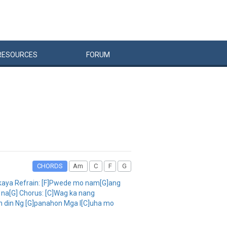
RESOURCES
FORUM
CHORDS
Am
C
F
G
nakaya Refrain: [F]Pwede mo nam[G]ang
 na[G] Chorus: [C]Wag ka nang
n din Ng [G]panahon Mga l[C]uha mo