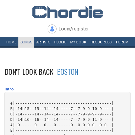
Login/register
HOME
SONGS
ARTISTS
PUBLIC
MY
BOOK
RESOURCES
FORUM
DON'T LOOK BACK
BOSTON
Intro
 e|----------------------------------------|

 B|-14h15--15--14--14-----7--7-9-9-10-9----|

 G|-14-----14--14--14-----7--7-9-9-9--9----|

 D|-14h16--16--14--14-----7--7-9-9-11-9----|

 A|-0------0---0---0------0--0-0-0-0--0-0--|

 E|----------------------------------------|
