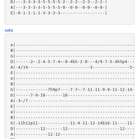
 D|---3-3-3-3-5-5-5-5-2--2-2--2-2--2-2-|

 A|---3-3-3-3-5-5-5-5-0--0-0--0-0--0-0-|

 E|-0-1-1-1-1-3-3-3-3------------------|

solo
 e|--------------------------------------------------
 B|--------------------------------------------------
 G|--------------------------------------------------
 D|------2~-2-4-5-7-4~-0-4b5-2-0---4/9-7-5-4h5p4-----
 A|-4/14-------------------------3---------------5---
 E|------------------------------------------------5-
 e|--------------------------------------------------
 B|--------------------------------------------------
 G|-------------7h9p7----7-7~-7-11-11-9-9-11-12-14-11
 D|------7-9-10-------10-----------------------------
 A|-3~/7---------------------------------------------
 E|--------------------------------------------------
 e|--------------------------------------------------
 B|--------------------------------------------------
 G|-11h12p11-------------11-9-11-12-14b16-11----11-9h
 D|----------12-------12---------------------12------
 A|-------------12-12--------------------------------