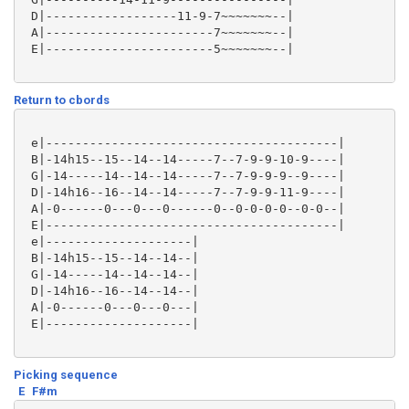
 D|------------------11-9-7~~~~~~~--|

 A|-----------------------7~~~~~~~--|

 E|-----------------------5~~~~~~~--| 

Return to cbords
 e|----------------------------------------|

 B|-14h15--15--14--14-----7--7-9-9-10-9----|

 G|-14-----14--14--14-----7--7-9-9-9--9----|

 D|-14h16--16--14--14-----7--7-9-9-11-9----|

 A|-0------0---0---0------0--0-0-0-0--0-0--|

 E|----------------------------------------|

 e|--------------------|

 B|-14h15--15--14--14--|

 G|-14-----14--14--14--|

 D|-14h16--16--14--14--|

 A|-0------0---0---0---|

 E|--------------------| 

Picking sequence
E
F#m