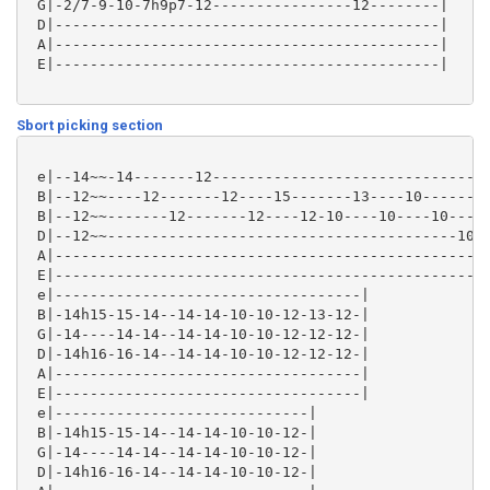
 G|-2/7-9-10-7h9p7-12----------------12--------|

 D|--------------------------------------------|

 A|--------------------------------------------|

 E|--------------------------------------------|

Sbort picking section
 e|--14~~-14-------12--------------------------------
 B|--12~~----12-------12----15-------13----10--------
 B|--12~~-------12-------12----12-10----10----10----1
 D|--12~~----------------------------------------10--
 A|--------------------------------------------------
 E|--------------------------------------------------
 e|-----------------------------------|

 B|-14h15-15-14--14-14-10-10-12-13-12-|

 G|-14----14-14--14-14-10-10-12-12-12-|

 D|-14h16-16-14--14-14-10-10-12-12-12-|

 A|-----------------------------------|

 E|-----------------------------------|

 e|-----------------------------|

 B|-14h15-15-14--14-14-10-10-12-|

 G|-14----14-14--14-14-10-10-12-|

 D|-14h16-16-14--14-14-10-10-12-|
