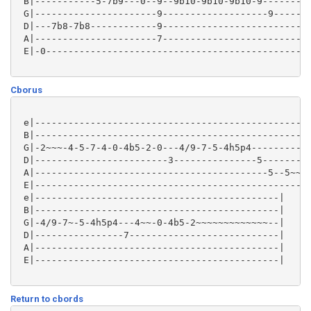
 B|-----------5-7b9---0--9--9b10-9b10-9b10-9---------
 G|----------------------9-------------------9-------
 D|---7b8-7b8------------9---------------------------
 A|----------------------7---------------------------
 E|-0------------------------------------------------
Cborus
 e|--------------------------------------------------
 B|--------------------------------------------------
 G|-2~~~-4-5-7-4-0-4b5-2-0---4/9-7-5-4h5p4-----------
 D|------------------------3---------------5---------
 A|------------------------------------------5--5~~~-
 E|--------------------------------------------------
 e|--------------------------------------------|

 B|--------------------------------------------|

 G|-4/9-7~-5-4h5p4---4~~-0-4b5-2~~~~~~~~~~~~~--|

 D|----------------7---------------------------|

 A|--------------------------------------------|

 E|--------------------------------------------|

Return to cbords