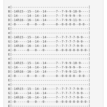
 e|----------------------------------------|

 B|-14h15--15--14--14-----7--7-9-9-10-9----|

 G|-14-----14--14--14-----7--7-9-9-9--9----|

 D|-14h16--16--14--14-----7--7-9-9-11-9----|

 A|-0------0---0---0------0--0-0-0-0--0-0--|

 E|----------------------------------------|

 e|----------------------------------------|

 B|-14h15--15--14--14-----7--7-7-7-7-9-9---|

 G|-14-----14--14--14-----7--7-7-7-7-9-9---|

 D|-14h16--16--14--14-----7--7-7-7-7-9-9---|

 A|-0------0---0---0------0--0-0-0-0-0-0-0-|

 E|----------------------------------------|

 e|----------------------------------------|

 B|-14h15--15--14--14-----7--7-9-9-10-9----|

 G|-14-----14--14--14-----7--7-9-9-9--9----|

 D|-14h16--16--14--14-----7--7-9-9-11-9----|

 A|-0------0---0---0------0--0-0-0-0--0-0--|

 E|----------------------------------------|

 e|----------------------------------------|

 B|-14h15--15--14--14-----7--7-7-7-7-9-9---|

 G|-14-----14--14--14-----7--7-7-7-7-9-9---|

 D|-14h16--16--14--14-----7--7-7-7-7-9-9---|

 A|-0------0---0---0------0--0-0-0-0-0-0-0-|

 E|----------------------------------------|
