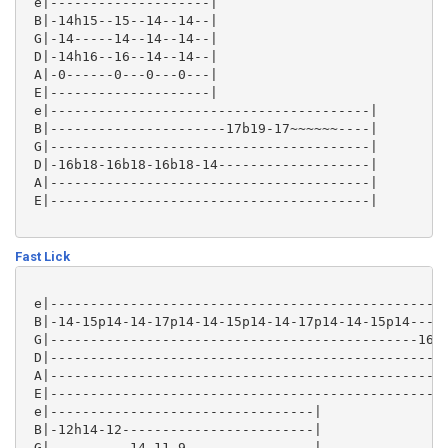
 e|--------------------|

 B|-14h15--15--14--14--|

 G|-14-----14--14--14--|

 D|-14h16--16--14--14--|

 A|-0------0---0---0---|

 E|--------------------|

 e|----------------------------------------|

 B|----------------------17b19-17~~~~~~----|

 G|----------------------------------------|

 D|-16b18-16b18-16b18-14-------------------|

 A|----------------------------------------|

 E|----------------------------------------| 

Fast Lick
 e|--------------------------------------------------
 B|-14-15p14-14-17p14-14-15p14-14-17p14-14-15p14----1
 G|----------------------------------------------16--
 D|--------------------------------------------------
 A|--------------------------------------------------
 E|--------------------------------------------------
 e|---------------------------------|

 B|-12h14-12------------------------|

 G|----------14-11-9----------------|
