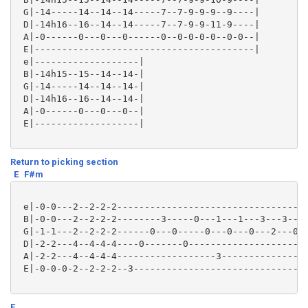
 G|-14-----14--14--14-----7--7-9-9-9--9----|

 D|-14h16--16--14--14-----7--7-9-9-11-9----|

 A|-0------0---0---0------0--0-0-0-0--0-0--|

 E|----------------------------------------|

 e|-------------------|

 B|-14h15--15--14--14-|

 G|-14-----14--14--14-|

 D|-14h16--16--14--14-|

 A|-0------0---0---0--|

 E|-------------------|

Return to picking section
E
F#m
 e|-0-0---2--2-2-2-----------------------------------
 B|-0-0---2--2-2-2--------3-----0---1---1---3---3----
 G|-1-1---2--2-2-2------0---0-----0---0---0---2---0--
 D|-2-2---4--4-4-4----0-------0----------------------
 A|-2-2---4--4-4-4------------------3----------------
 E|-0-0-0-2--2-2-2--3-------------------------------3
E