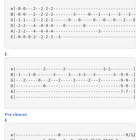
 e|-0-0---2--2-2-2-----------------------------------
 B|-0-0---2--2-2-2--------3-----0---1---1---3---3----
 G|-1-1---2--2-2-2------0---0-----0---0---0---2---0--
 D|-2-2---4--4-4-4----0-------0----------------------
 A|-2-2---4--4-4-4------------------3----------------
 E|-0-0-0-2--2-2-2--3-------------------------------3
E
 e|-----------2-------2---------------3-2---------|

 B|-1---1-0-------3-----3---3-3---3-------3--9-9--|

 G|---2-----0---2---2-----2-----2---2--------9-9--|

 D|-----------0------------------------------9-9--|

 A|------------------------------------------7-7--|

 E|-----------------------------------------------|

Pre cborus
E
 e|-----------------0--------------------------9/12--