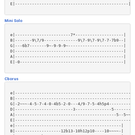
 E|-----------------------------------------------|

Mini Solo
 e|-----------------------7*--------------------|

 B|-------9\7/9--------------9\7-9\7-9\7-7-7b9--|

 G|---6b7-------9~-9-9-9~-----------------------|

 D|---------------------------------------------|

 A|---------------------------------------------|

 E|-0-------------------------------------------|

Cborus
 e|--------------------------------------------------
 B|--------------------------------------------------
 G|-2~~~-4-5-7-4-0-4b5-2-0---4/9-7-5-4h5p4-----------
 D|------------------------3---------------5---------
 A|------------------------------------------5--5~~~-
 E|--------------------------------------------------
 e|--------------------------------------------|

 B|-------------------12b13-10h12p10----10~~~~-|
