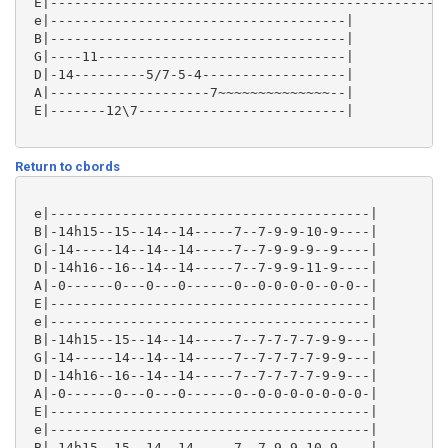
 E|--------------------------------------------------
 e|-------------------------------------|

 B|-------------------------------------|

 G|----11-------------------------------|

 D|-14---------5/7-5-4------------------|

 A|--------------------7~~~~~~~~~~~~~~--|

 E|-------12\7--------------------------|

Return to cbords
 e|----------------------------------------|

 B|-14h15--15--14--14-----7--7-9-9-10-9----|

 G|-14-----14--14--14-----7--7-9-9-9--9----|

 D|-14h16--16--14--14-----7--7-9-9-11-9----|

 A|-0------0---0---0------0--0-0-0-0--0-0--|

 E|----------------------------------------|

 e|----------------------------------------|

 B|-14h15--15--14--14-----7--7-7-7-7-9-9---|

 G|-14-----14--14--14-----7--7-7-7-7-9-9---|

 D|-14h16--16--14--14-----7--7-7-7-7-9-9---|

 A|-0------0---0---0------0--0-0-0-0-0-0-0-|

 E|----------------------------------------|

 e|----------------------------------------|

 B|-14h15--15--14--14-----7--7-9-9-10-9----|
