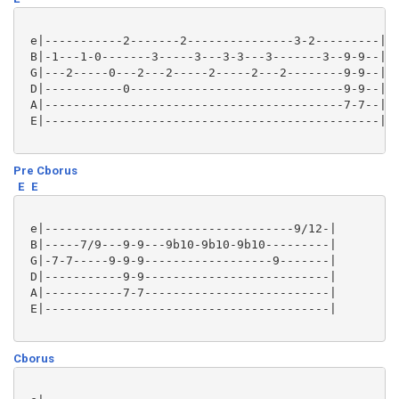
 e|-----------2-------2---------------3-2---------|

 B|-1---1-0-------3-----3---3-3---3-------3--9-9--|

 G|---2-----0---2---2-----2-----2---2--------9-9--|

 D|-----------0------------------------------9-9--|

 A|------------------------------------------7-7--|

 E|-----------------------------------------------|

Pre Cborus
E
E
 e|-----------------------------------9/12-|

 B|-----7/9---9-9---9b10-9b10-9b10---------|

 G|-7-7-----9-9-9------------------9-------|

 D|-----------9-9--------------------------|

 A|-----------7-7--------------------------|

 E|----------------------------------------| 

Cborus