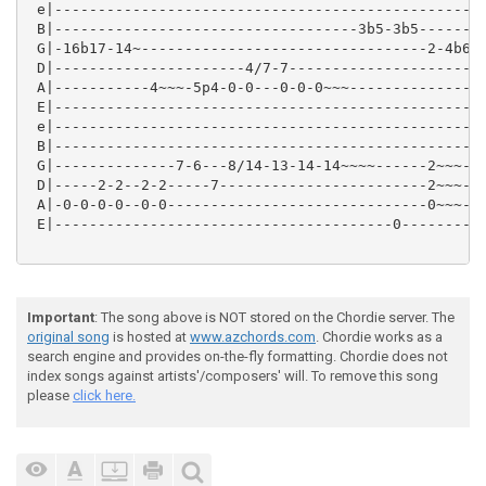
 e|--------------------------------------------------
 B|-----------------------------------3b5-3b5--------
 G|-16b17-14~---------------------------------2-4b6~~
 D|----------------------4/7-7-----------------------
 A|-----------4~~~-5p4-0-0---0-0-0~~~----------------
 E|--------------------------------------------------
 e|--------------------------------------------------
 B|--------------------------------------------------
 G|--------------7-6---8/14-13-14-14~~~~------2~~~---
 D|-----2-2--2-2-----7------------------------2~~~---
 A|-0-0-0-0--0-0------------------------------0~~~---
 E|---------------------------------------0----------
Important
: The song above is NOT stored on the Chordie server. The
original song
is hosted at
www.azchords.com
. Chordie works as a
search engine and provides on-the-fly formatting. Chordie does not
index songs against artists'/composers' will. To remove this song
please
click here.