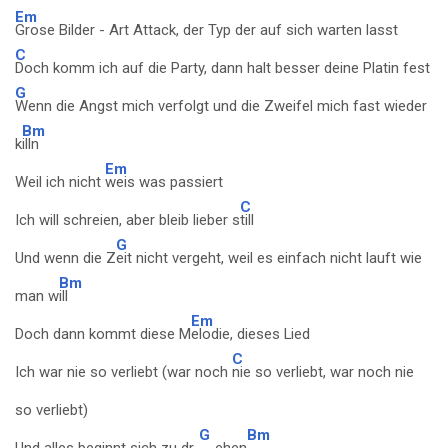
Em
Grose Bilder - Art Attack, der Typ der auf sich warten lasst
C
Doch komm ich auf die Party, dann halt besser deine Platin fest
G
Wenn die Angst mich verfolgt und die Zweifel mich fast wieder
Bm
k
illn
Em
Weil ich nicht
weis was passiert
C
Ich will schreien, aber bleib lieber s
till
G
Und wenn die Z
eit nicht vergeht, weil es einfach nicht lauft wie
Bm
man w
ill
Em
Doch dann kommt diese M
elodie, dieses Lied
C
Ich war nie so verliebt (war noch
nie so verliebt, war noch nie
so verliebt)
G
Bm