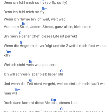
Denn ich fuhl mich so f
ly (so fly, so fly)
Bm
Denn ich fuhl mich so f
ly
Wenn ich rhyme bin ich weit, weit weg
Em
Von dem S
treit, Jedem Stress, ganz allein, bleib relaxt
C
Bin mein
eigener Chef, dieses Life ist perfekt
G
Wenn die
Angst mich verfolgt und die Zweifel mich fast wieder
Bm
k
illn
Em
Weil ich nicht w
eis was passiert
C
Ich will schreien, aber bleib lieber s
till
G
Und wenn die Z
eit nicht vergeht, weil es einfach nicht lauft wie
Bm
man w
ill
Em
Doch dann kommt diese Mel
odie, dieses Lied
C