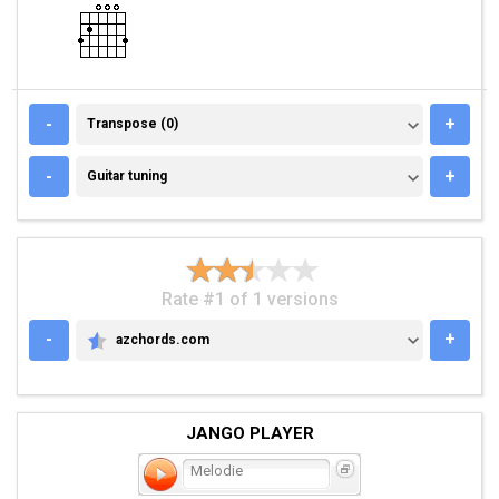
TRANSPOSE (0)
-
+
Transpose (0)
GUITAR TUNING
-
+
Guitar tuning
Rate #1 of 1 versions
-
+
azchords.com
AZCHORDS.COM
JANGO PLAYER
Melodie