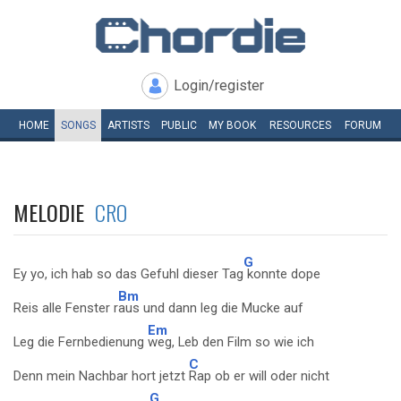
Login/register
HOME
SONGS
ARTISTS
PUBLIC
MY
BOOK
RESOURCES
FORUM
MELODIE
CRO
G
Ey yo, ich hab so das Gefuhl dieser Tag
konnte dope
Bm
Reis alle Fenster r
aus und dann leg die Mucke auf
Em
Leg die Fernbedienung
weg, Leb den Film so wie ich
C
Denn mein Nachbar hort jetzt
Rap ob er will oder nicht
G