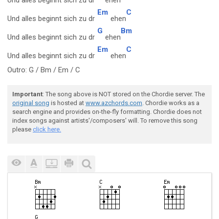
Und alles beginnt sich zu dr
ehen
Em
C
Und alles beginnt sich zu dr
ehen
G
Bm
Und alles beginnt sich zu dr
ehen
Em
C
Und alles beginnt sich zu dr
ehen
Outro: G / Bm / Em / C
Important
: The song above is NOT stored on the Chordie server. The
original song
is hosted at
www.azchords.com
. Chordie works as a
search engine and provides on-the-fly formatting. Chordie does not
index songs against artists'/composers' will. To remove this song
please
click here.