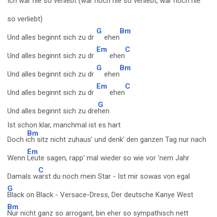
Ich war nie so verliebt (war noch n
ie so verliebt, war noch nie
so verliebt)
G
Bm
Und alles beginnt sich zu dr
ehen
Em
C
Und alles beginnt sich zu dr
ehen
G
Bm
Und alles beginnt sich zu dr
ehen
Em
C
Und alles beginnt sich zu dr
ehen
G
Und alles beginnt sich zu dre
hen
Ist schon klar, manchmal ist es hart
Bm
Doch i
ch sitz nicht zuhaus' und denk' den ganzen Tag nur nach
Em
Wenn
Leute sagen, rapp' mal wieder so wie vor 'nem Jahr
C
Damals w
arst du noch mein Star - Ist mir sowas von egal
G
Black on Black - Versace-Dress, Der deutsche Kanye West
Bm
Nur nicht ganz so arrogant, bin eher so sympathisch nett