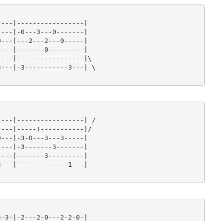
---|-----------------|

---|-0---3---0-------|

---|---2---2---0-----|

---|-------0---------|

---|-----------------|\

---|-3-----------3---| \

---|-----------------| /

---|-----1-----------|/

---|-3-0---3---3-----|

---|-3-------3-------|

---|-------3---------|

---|-------------1---|

-3-|-2---2-0---2-2-0-|
