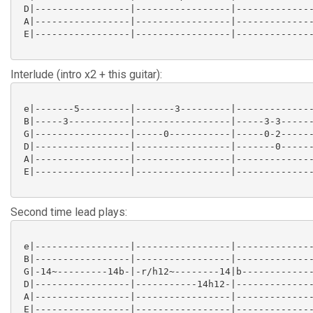
 D|-----------------|-----------------|--------------
 A|-----------------|-----------------|--------------
 E|-----------------|-----------------|--------------
Interlude (intro x2 + this guitar):
 e|-------5---------|-------3---------|--------------
 B|-----3-----------|-----------------|-----3-3------
 G|-----------------|-----0-----------|-----0-2------
 D|-----------------|-----------------|-------0------
 A|-----------------|-----------------|--------------
 E|-----------------|-----------------|--------------
Second time lead plays:
 e|-----------------|-----------------|--------------
 B|-----------------|-----------------|--------------
 G|-14~---------14b-|-r/h12~--------14|b-------------
 D|-----------------|-----------14h12-|--------------
 A|-----------------|-----------------|--------------
 E|-----------------|-----------------|--------------