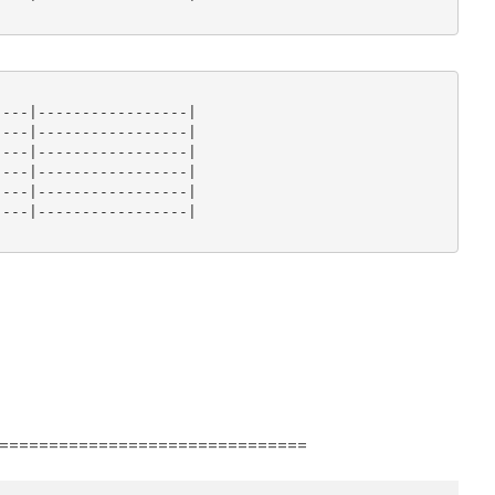
---|-----------------|

---|-----------------|

---|-----------------|

---|-----------------|

---|-----------------|

---|-----------------|

===============================