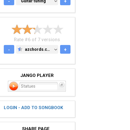
-
GUITAR TUNING
Guitar tuning
+
Rate #6 of 7 versions
-
azchords.com
+
AZCHORDS.COM
JANGO PLAYER
Statues
LOGIN - ADD TO SONGBOOK
SHARE PAGE