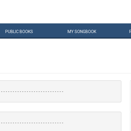
PUBLIC
BOOKS
MY
SONG
BOOK
---------------------------

---------------------------
