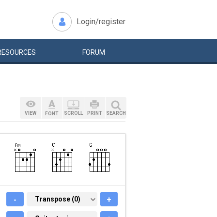
Login/register
RESOURCES
FORUM
VIEW
SCROLL
PRINT
SEARCH
FONT
-
TRANSPOSE (0)
Transpose (0)
+