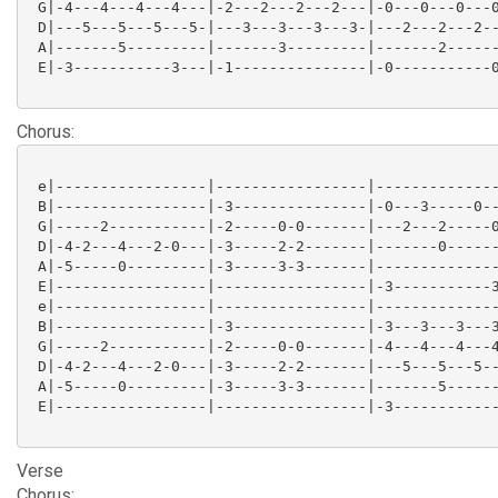
 G|-4---4---4---4---|-2---2---2---2---|-0---0---0---0
 D|---5---5---5---5-|---3---3---3---3-|---2---2---2--
 A|-------5---------|-------3---------|-------2------
 E|-3-----------3---|-1---------------|-0-----------0
Chorus:
 e|-----------------|-----------------|--------------
 B|-----------------|-3---------------|-0---3-----0--
 G|-----2-----------|-2-----0-0-------|---2---2-----0
 D|-4-2---4---2-0---|-3-----2-2-------|-------0------
 A|-5-----0---------|-3-----3-3-------|--------------
 E|-----------------|-----------------|-3-----------3
 e|-----------------|-----------------|--------------
 B|-----------------|-3---------------|-3---3---3---3
 G|-----2-----------|-2-----0-0-------|-4---4---4---4
 D|-4-2---4---2-0---|-3-----2-2-------|---5---5---5--
 A|-5-----0---------|-3-----3-3-------|-------5------
 E|-----------------|-----------------|-3------------
Verse
Chorus: