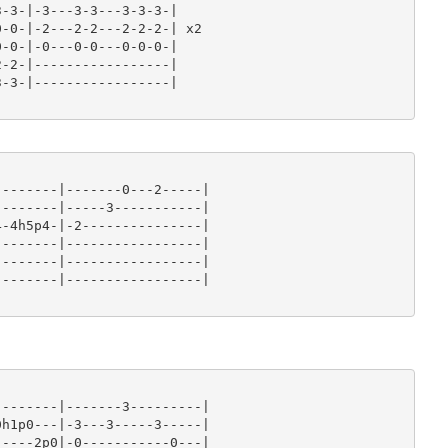
-3-|-3---3-3---3-3-3-|

-0-|-2---2-2---2-2-2-| x2

-0-|-0---0-0---0-0-0-|

-2-|-----------------|

-3-|-----------------|

-------|-------0---2-----|

-------|-----3-----------|

-4h5p4-|-2---------------|

-------|-----------------|

-------|-----------------|

-------|-----------------|

-------|-------3---------|

h1p0---|-3---3-----3-----|

----2p0|-0-----------0---|
