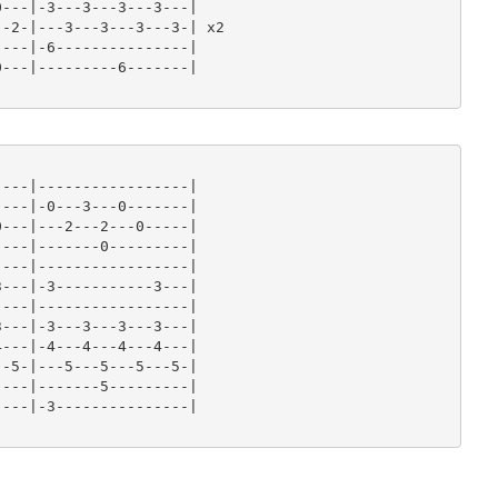
---|-3---3---3---3---|

-2-|---3---3---3---3-| x2

---|-6---------------|

---|---------6-------|

---|-----------------|

---|-0---3---0-------|

---|---2---2---0-----|

---|-------0---------|

---|-----------------|

---|-3-----------3---|

---|-----------------|

---|-3---3---3---3---|

---|-4---4---4---4---|

-5-|---5---5---5---5-|

---|-------5---------|

---|-3---------------|
