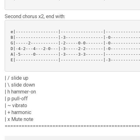
Second chorus x2, end with:
 e|-----------------|-----------------|--------------
 B|-----------------|-3---------------|-0------------
 G|-----2-----------|-2-----0-0-------|-0------------
 D|-4-2---4---2-0---|-3-----2-2-------|-0------------
 A|-5-----0---------|-3-----3-3-------|--------------
 E|-----------------|-----------------|-3------------
| / slide up
| \ slide down
| h hammer-on
| p pull-off
| ~ vibrato
| + harmonic
| x Mute note
================================================