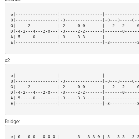
 e|-----------------|-----------------|--------------
 B|-----------------|-3---------------|-0---3-----0--
 G|-----2-----------|-2-----0-0-------|---2---2-----0
 D|-4-2---4---2-0---|-3-----2-2-------|-------0------
 A|-5-----0---------|-3-----3-3-------|--------------
 E|-----------------|-----------------|-3-----------3
x2
 e|-----------------|-----------------|--------------
 B|-----------------|-3---------------|-0---3-----0--
 G|-----2-----------|-2-----0-0-------|---2---2-----0
 D|-4-2---4---2-0---|-3-----2-2-------|-------0------
 A|-5-----0---------|-3-----3-3-------|--------------
 E|-----------------|-----------------|-3-----------3
Bridge:
 e|-0---0-0---0-0-0-|-------3---3-3-0-|-3---3-3---3-3