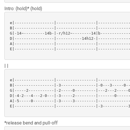
Intro: (hold)* (hold)
 e|-----------------|-----------------|--------------
 B|-----------------|-----------------|--------------
 G|-14~---------14b-|-r/h12~--------14|b-------------
 D|-----------------|-----------14h12-|--------------
 A|-----------------|-----------------|--------------
 E|-----------------|-----------------|--------------
| |
 e|-----------------|-----------------|--------------
 B|-----------------|-3---------------|-0---3-----0--
 G|-----2-----------|-2-----0---------|---2---2-----0
 D|-4-2---4---2-0---|-3-----2---------|-------0------
 A|-5-----0---------|-3-----3---------|--------------
 E|-----------------|-----------------|-3-----------3
*release bend and pull-off