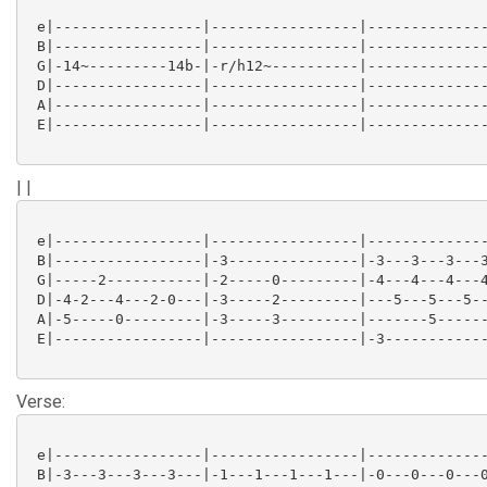
 e|-----------------|-----------------|--------------
 B|-----------------|-----------------|--------------
 G|-14~---------14b-|-r/h12~----------|--------------
 D|-----------------|-----------------|--------------
 A|-----------------|-----------------|--------------
 E|-----------------|-----------------|--------------
| |
 e|-----------------|-----------------|--------------
 B|-----------------|-3---------------|-3---3---3---3
 G|-----2-----------|-2-----0---------|-4---4---4---4
 D|-4-2---4---2-0---|-3-----2---------|---5---5---5--
 A|-5-----0---------|-3-----3---------|-------5------
 E|-----------------|-----------------|-3------------
Verse:
 e|-----------------|-----------------|--------------
 B|-3---3---3---3---|-1---1---1---1---|-0---0---0---0