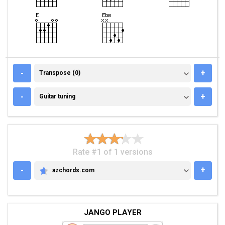
TRANSPOSE (0)
-
+
Transpose (0)
GUITAR TUNING
-
+
Guitar tuning
Rate #1 of 1 versions
-
+
azchords.com
AZCHORDS.COM
JANGO PLAYER