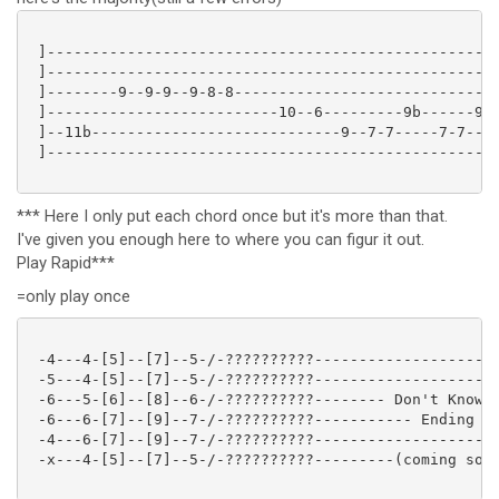
 ]---------------------------------------------------
 ]---------------------------------------------------
 ]--------9--9-9--9-8-8------------------------------
 ]--------------------------10--6---------9b------9b-
 ]--11b----------------------------9--7-7-----7-7----
 ]---------------------------------------------------
*** Here I only put each chord once but it's more than that.
I've given you enough here to where you can figur it out.
Play Rapid***
=only play once
 -4---4-[5]--[7]--5-/-??????????---------------------
 -5---4-[5]--[7]--5-/-??????????---------------------
 -6---5-[6]--[8]--6-/-??????????-------- Don't Know S
 -6---6-[7]--[9]--7-/-??????????----------- Ending Ye
 -4---6-[7]--[9]--7-/-??????????---------------------
 -x---4-[5]--[7]--5-/-??????????---------(coming soon