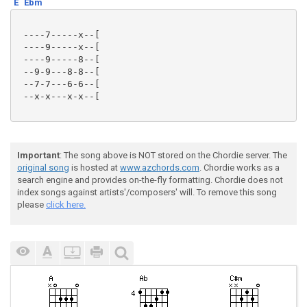
E
Ebm
 ----7-----x--[

 ----9-----x--[

 ----9-----8--[

 --9-9---8-8--[

 --7-7---6-6--[

 --x-x---x-x--[ 

Important
: The song above is NOT stored on the Chordie server. The
original song
is hosted at
www.azchords.com
. Chordie works as a
search engine and provides on-the-fly formatting. Chordie does not
index songs against artists'/composers' will. To remove this song
please
click here.