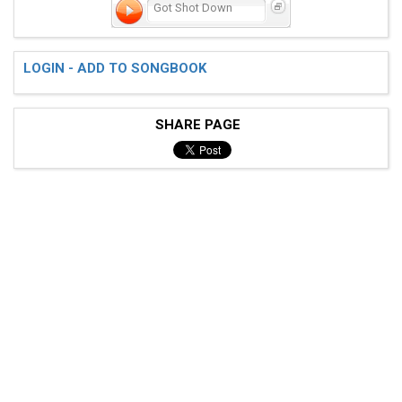
Got Shot Down
LOGIN - ADD TO SONGBOOK
SHARE PAGE