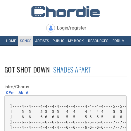
Login/register
HOME
SONGS
ARTISTS
PUBLIC
MY
BOOK
RESOURCES
FORUM
GOT SHOT DOWN
SHADES APART
Intro/Chorus
C#m
Ab
A
 ]----4--4----4-4--4-4---4--4----4-4--4-4----5--5----
 ]----5--5----5-5--5-5---4--4----4-4--4-4----5--5----
 ]----6--6----6-6--6-6---5--5----5-5--5-5----6--6----
 ]----6--6----6-6--6-6---6--6----6-6--6-6----7--7----
 ]----4--4----4-4--4-4---6--6----6-6--6-6----7--7----