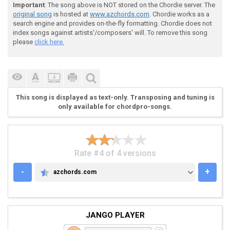
Important
: The song above is NOT stored on the Chordie server. The
original song
is hosted at
www.azchords.com
. Chordie works as a
search engine and provides on-the-fly formatting. Chordie does not
index songs against artists'/composers' will. To remove this song
please
click here.
This song is displayed as text-only. Transposing and tuning is
only available for chordpro-songs.
Rate #4 of 4 versions
-
+
azchords.com
AZCHORDS.COM
JANGO PLAYER