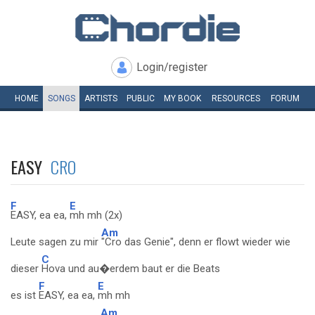
Login/register
HOME
SONGS
ARTISTS
PUBLIC
MY
BOOK
RESOURCES
FORUM
EASY
CRO
F
E
EASY, ea ea,
mh mh (2x)
Am
Leute sagen zu mir
"Cro das Genie", denn er flowt wieder wie
C
dieser
Hova und au�erdem baut er die Beats
F
E
es ist
EASY, ea ea,
mh mh
Am