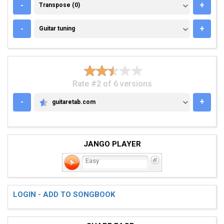
TRANSPOSE (0)
-
+
Transpose (0)
GUITAR TUNING
-
+
Guitar tuning
Rate #2 of 6 versions
-
+
guitaretab.com
GUITARETAB.COM
JANGO PLAYER
Easy
LOGIN - ADD TO SONGBOOK