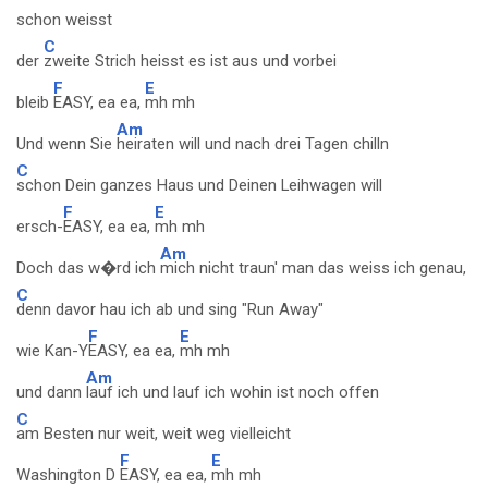
schon weisst
C
der
zweite Strich heisst es ist aus und vorbei
F
E
bleib
EASY, ea ea,
mh mh
Am
Und wenn Sie
heiraten will und nach drei Tagen chilln
C
schon Dein ganzes Haus und Deinen Leihwagen will
F
E
ersch-
EASY, ea ea,
mh mh
Am
Doch das w�rd ich
mich nicht traun' man das weiss ich genau,
C
denn davor hau ich ab und sing "Run Away"
F
E
wie Kan-Y
EASY, ea ea,
mh mh
Am
und dann
lauf ich und lauf ich wohin ist noch offen
C
am Besten nur weit, weit weg vielleicht
F
E
Washington D
EASY, ea ea,
mh mh