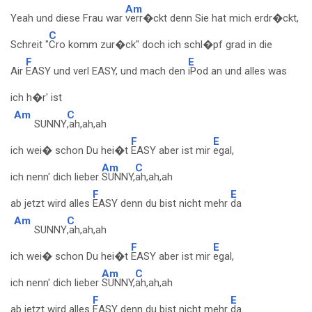
Am
Yeah und diese Frau war
verr�ckt denn Sie hat mich erdr�ckt,
C
Schreit "
Cro komm zur�ck" doch ich schl�pf grad in die
F
E
Air
EASY und verl EASY, und mach den
iPod an und alles was
ich h�r' ist
Am
C
SUNNY
,ah,ah,ah
F
E
ich wei� schon Du hei�t
EASY aber ist mir
egal,
Am
C
ich nenn' dich lieber
SUNNY,
ah,ah,ah
F
E
ab jetzt wird alles
EASY denn du bist nicht mehr
da
Am
C
SUNNY
,ah,ah,ah
F
E
ich wei� schon Du hei�t
EASY aber ist mir
egal,
Am
C
ich nenn' dich lieber
SUNNY,
ah,ah,ah
F
E
ab jetzt wird alles
EASY denn du bist nicht mehr
da