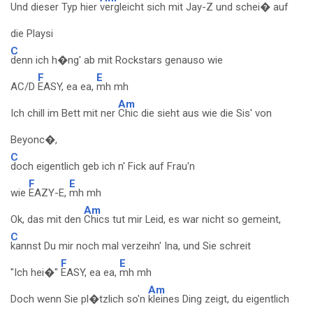
Und dieser Typ hier
vergleicht sich mit Jay-Z und schei� auf
die Playsi
C
denn ich h�ng' ab mit Rockstars genauso wie
F
E
AC/D
EASY, ea ea,
mh mh
Am
Ich chill im Bett mit ner
Chic die sieht aus wie die Sis' von
Beyonc�,
C
doch eigentlich geb ich n' Fick auf Frau'n
F
E
wie
EAZY-E,
mh mh
Am
Ok, das mit den
Chics tut mir Leid, es war nicht so gemeint,
C
kannst Du mir noch mal verzeihn' Ina, und Sie schreit
F
E
"Ich hei�"
EASY, ea ea,
mh mh
Am
Doch wenn Sie pl�tzlich so'n
kleines Ding zeigt, du eigentlich