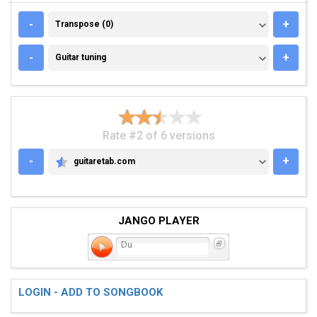
TRANSPOSE (0)
-
+
Transpose (0)
GUITAR TUNING
-
+
Guitar tuning
Rate #2 of 6 versions
-
+
guitaretab.com
GUITARETAB.COM
JANGO PLAYER
Du
LOGIN - ADD TO SONGBOOK