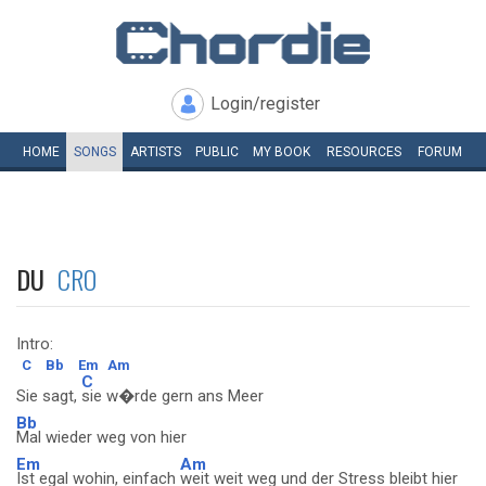
Login/register
HOME
SONGS
ARTISTS
PUBLIC
MY
BOOK
RESOURCES
FORUM
DU
CRO
Intro:
C
Bb
Em
Am
C
Sie sagt,
sie w�rde gern ans Meer
Bb
Mal wieder weg von hier
Em
Am
Ist egal wohin, einfach
weit weit weg und der Stress bleibt hier