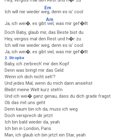
Hey, vergiss mal den
Rest und h�r zu
Em
Ich will nie wieder w
eg, denn es is' cool
Am
Ja, ich wei�, es gibt
viel, was mir gef�llt
Doch Baby, glaub mir, das Beste bist du
Hey, vergiss mal den Rest und h�r zu
Ich will nie wieder weg, denn es is' cool
Ja, ich wei�, es gibt viel, was mir gef�llt
2. Stropbe
Baby, ich zerbrech' mir den Kopf
Denn was bringt mir das Geld
Wenn ich dich nicht seh'?
Und jedes Mal, wenn du mich dann ansiehst
Bleibt meine Welt kurz steh'n
Und ich wei� ganz genau, dass du dich grade fragst
Ob das mit uns geht
Denn kaum bin ich da, muss ich weg
Doch versprech dir jetzt
Ich bin bald wieder da, yeah
Ich bin in London, Paris
Man, ich glaub ich bin jetzt ein Star, yeah