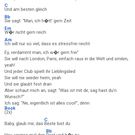
C
Und am besten gleich
Bb
Sie sagt: "Man, ich h�tt' gern Zeit
Em
W�r nicht gern reich
Am
Ich will nur so viel, dass es stressfrei reicht
Ey, verdammt man, ich w�r gern frei"
Sie will nach London, Paris, einfach raus in die Welt und smilen,
yeah!
Und jeder Club spielt ihr Lieblingslied
Sie will nie wieder heim, yeah
Und sie glaubt fest dran
Aber schaut mich an, sagt: "Was ist mit dir, sag hast du'n
Wunsch?"
Ich sag: "Ne, eigentlich ist alles cool!", denn
Book
(2x)
C
Baby, glaub mir, das
Beste bist du
Bb