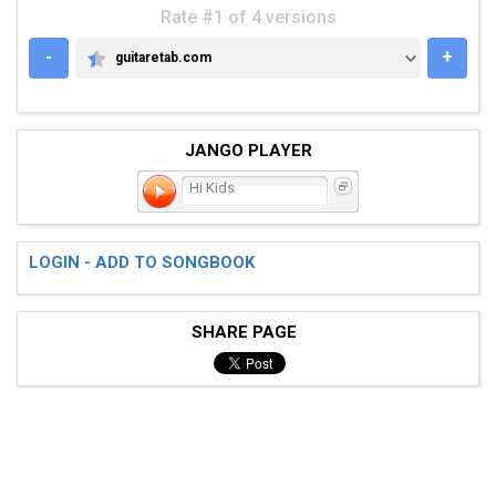
Rate #1 of 4 versions
-
+
guitaretab.com
GUITARETAB.COM
JANGO PLAYER
Hi Kids
LOGIN - ADD TO SONGBOOK
SHARE PAGE