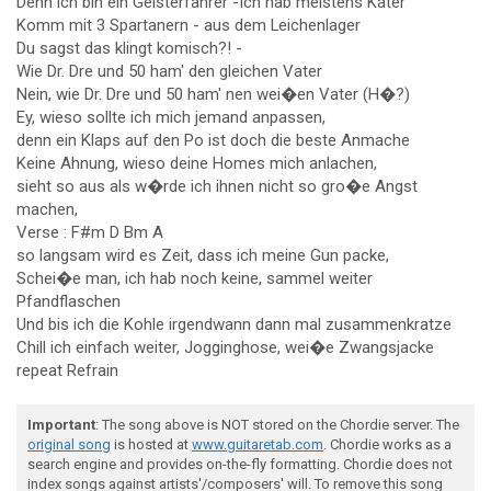
Denn ich bin ein Geisterfahrer -Ich hab meistens Kater
Komm mit 3 Spartanern - aus dem Leichenlager
Du sagst das klingt komisch?! -
Wie Dr. Dre und 50 ham' den gleichen Vater
Nein, wie Dr. Dre und 50 ham' nen wei�en Vater (H�?)
Ey, wieso sollte ich mich jemand anpassen,
denn ein Klaps auf den Po ist doch die beste Anmache
Keine Ahnung, wieso deine Homes mich anlachen,
sieht so aus als w�rde ich ihnen nicht so gro�e Angst
machen,
Verse : F#m D Bm A
so langsam wird es Zeit, dass ich meine Gun packe,
Schei�e man, ich hab noch keine, sammel weiter
Pfandflaschen
Und bis ich die Kohle irgendwann dann mal zusammenkratze
Chill ich einfach weiter, Jogginghose, wei�e Zwangsjacke
repeat Refrain
Important
: The song above is NOT stored on the Chordie server. The
original song
is hosted at
www.guitaretab.com
. Chordie works as a
search engine and provides on-the-fly formatting. Chordie does not
index songs against artists'/composers' will. To remove this song