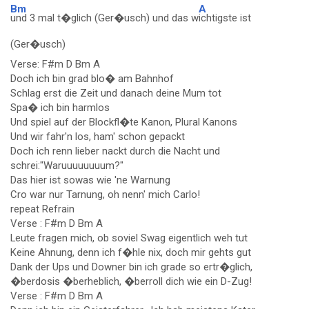
Bm
A
und 3 mal t�glich (Ger�usch) und das w
ichtigste ist
(Ger�usch)
Verse: F#m D Bm A
Doch ich bin grad blo� am Bahnhof
Schlag erst die Zeit und danach deine Mum tot
Spa� ich bin harmlos
Und spiel auf der Blockfl�te Kanon, Plural Kanons
Und wir fahr'n los, ham' schon gepackt
Doch ich renn lieber nackt durch die Nacht und
schrei:"Waruuuuuuuum?"
Das hier ist sowas wie 'ne Warnung
Cro war nur Tarnung, oh nenn' mich Carlo!
repeat Refrain
Verse : F#m D Bm A
Leute fragen mich, ob soviel Swag eigentlich weh tut
Keine Ahnung, denn ich f�hle nix, doch mir gehts gut
Dank der Ups und Downer bin ich grade so ertr�glich,
�berdosis �berheblich, �berroll dich wie ein D-Zug!
Verse : F#m D Bm A