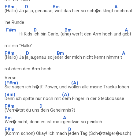
F#m
D
Bm
A
(Hallo) Ja
ja ja, genauso
, weil das hier so sch�n klingt
nochmal
'ne Runde
F#m
D
Bm
A
Hi Kids
ich bin Carlo, (a
ha) werft den Arm hoch und g
ebt
mir ein "Hallo"
F#m
D
Bm
A
(Hallo) Ja j
a ja,genau so,je
der der mich nicht kennt nimmt t
rotzdem den Arm hoch
Verse:
(F#m)
(A)
Sie sagen ich h�tt' Power, und w
ollen alle meine Tracks loben
(Bm)
(A)
Denn ich spitte nur noch mit
dem Finger in der Steckdossse
F#m
D
(Verr�tst du uns
dein Geheimnis?)
Bm
A
Wei� nicht, denn es ist mir ir
gendwie so peinlich
F#m
D
(Komm schon) Okay! Ich mach
jeden Tag (Sch�ttelger�usch)